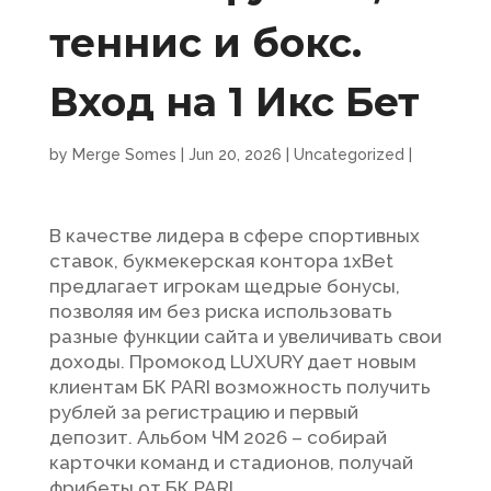
теннис и бокс.
Вход на 1 Икс Бет
by
Merge Somes
|
Jun 20, 2026
|
Uncategorized
|
В качестве лидера в сфере спортивных
ставок, букмекерская контора 1xBet
предлагает игрокам щедрые бонусы,
позволяя им без риска использовать
разные функции сайта и увеличивать свои
доходы. Промокод LUXURY дает новым
клиентам БК PARI возможность получить
рублей за регистрацию и первый
депозит. Альбом ЧМ 2026 – собирай
карточки команд и стадионов, получай
фрибеты от БК PARI.