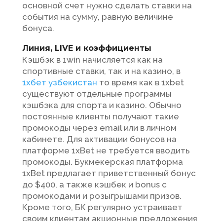
основной счет нужно сделать ставки на
события на сумму, равную величине
бонуса.
Линия, LIVE и коэффициенты
Кэшбэк в 1win начисляется как на
спортивные ставки, так и на казино, в
1хбет узбекистан
то время как в 1xbet
существуют отдельные программы
кэшбэка для спорта и казино. Обычно
постоянные клиенты получают такие
промокоды через email или в личном
кабинете. Для активации бонусов на
платформе 1xBet не требуется вводить
промокоды. Букмекерская платформа
1xBet предлагает приветственный бонус
до $400, а также кэшбек и bonus с
промокодами и розыгрышами призов.
Кроме того, БК регулярно устраивает
своим клиентам акционные предложения