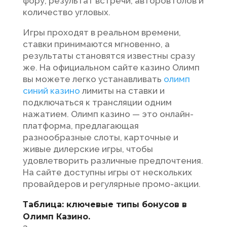
фору, результат встречи, авторов голов и
количество угловых.
Игры проходят в реальном времени,
ставки принимаются мгновенно, а
результаты становятся известны сразу
же. На официальном сайте казино Олимп
вы можете легко устанавливать
олимп
синий казино
лимиты на ставки и
подключаться к трансляции одним
нажатием. Олимп казино — это онлайн-
платформа, предлагающая
разнообразные слоты, карточные и
живые дилерские игры, чтобы
удовлетворить различные предпочтения.
На сайте доступны игры от нескольких
провайдеров и регулярные промо-акции.
Таблица: ключевые типы бонусов в
Олимп Казино.