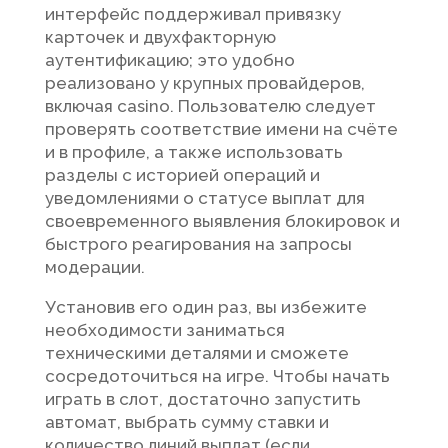
интерфейс поддерживал привязку
карточек и двухфакторную
аутентификацию; это удобно
реализовано у крупных провайдеров,
включая casino. Пользователю следует
проверять соответствие имени на счёте
и в профиле, а также использовать
разделы с историей операций и
уведомлениями о статусе выплат для
своевременного выявления блокировок и
быстрого реагирования на запросы
модерации.
Установив его один раз, вы избежите
необходимости заниматься
техническими деталями и сможете
сосредоточиться на игре. Чтобы начать
играть в слот, достаточно запустить
автомат, выбрать сумму ставки и
количество линий выплат (если