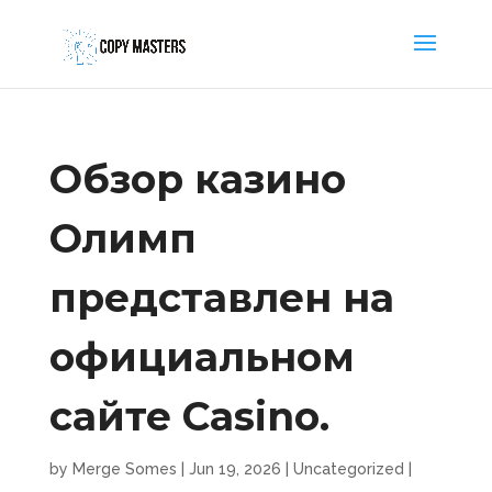
Обзор казино
Олимп
представлен на
официальном
сайте Casino.
by
Merge Somes
|
Jun 19, 2026
|
Uncategorized
|