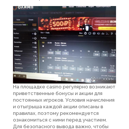
На площадке casino регулярно возникают
приветственные бонусы и акции для
постоянных игроков. Условия начисления
и отыгрыша каждой акции описаны в
правилах, поэтому рекомендуется
ознакомиться с ними перед участием.
Для безопасного вывода важно, чтобы