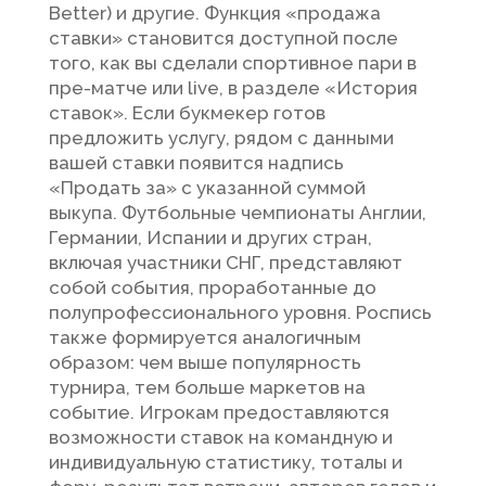
Better) и другие. Функция «продажа
ставки» становится доступной после
того, как вы сделали спортивное пари в
пре-матче или live, в разделе «История
ставок». Если букмекер готов
предложить услугу, рядом с данными
вашей ставки появится надпись
«Продать за» с указанной суммой
выкупа. Футбольные чемпионаты Англии,
Германии, Испании и других стран,
включая участники СНГ, представляют
собой события, проработанные до
полупрофессионального уровня. Роспись
также формируется аналогичным
образом: чем выше популярность
турнира, тем больше маркетов на
событие. Игрокам предоставляются
возможности ставок на командную и
индивидуальную статистику, тоталы и