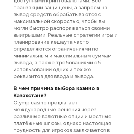
доступными криптовалютами. Все
транзакции защищены, а запросы на
вывод средств обрабатываются с
максимальной скоростью, чтобы вы
могли быстро распоряжаться своими
выигрышами. Реальные стратегии игры и
планирование кешаута часто
определяются ограничениями по
минимальным и максимальным суммам
вывода, а также требованиями об
использовании одних и тех же
реквизитов для ввода и вывода.
В чем причина выбора казино в
Казахстане?
Olymp casino предлагает
международные решения через
различные валютные опции и местные
платёжные шлюзы, однако настоящая
трудность для игроков заключается в