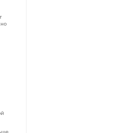
т
жно
ой
льше