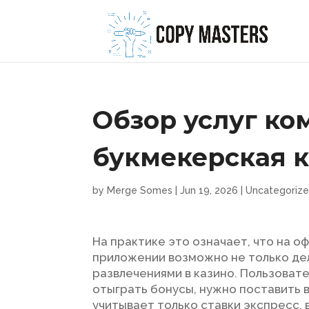
Обзор услуг ко
букмекерская к
by
Merge Somes
|
Jun 19, 2026
|
Uncategoriz
На практике это означает, что на о
приложении возможно не только дел
развлечениями в казино. Пользовате
отыграть бонусы, нужно поставить в
учитывает только ставки экспресс,