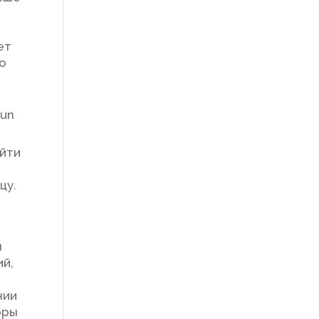
ет
го
айти
цу.
я
ий,
нии
оры