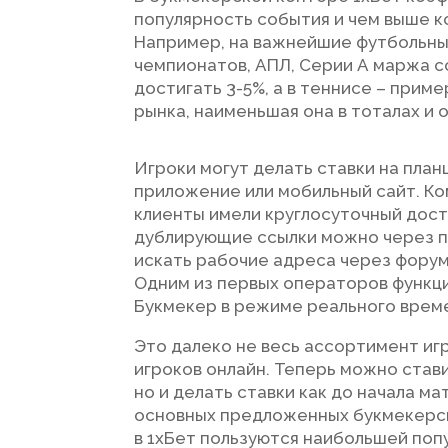
популярность события и чем выше к
Например, на важнейшие футбольны
чемпионатов, АПЛ, Серии А маржа с
достигать 3-5%, а в теннисе – прим
рынка, наименьшая она в тоталах и 
Игроки могут делать ставки на пла
приложение или мобильный сайт. Ко
клиенты имели круглосуточный дост
дублирующие ссылки можно через п
искать рабочие адреса через форумы
Одним из первых операторов функци
Букмекер в режиме реального време
Это далеко не весь ассортимент игр
игроков онлайн. Теперь можно став
но и делать ставки как до начала мат
основных предложенных букмекерски
в 1хБет пользуются наибольшей поп