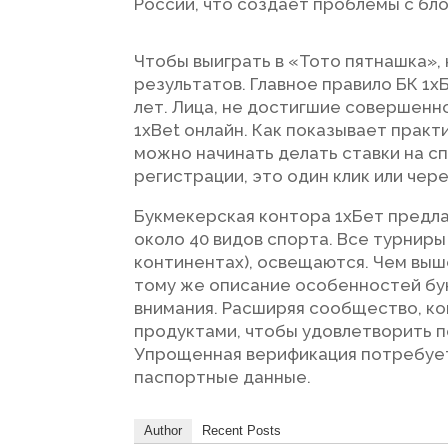
России, что создает проблемы с бло
Чтобы выиграть в «Тото пятнашка», 
результатов. Главное правило БК 1х
лет. Лица, не достигшие совершенно
1xBet онлайн. Как показывает практ
можно начинать делать ставки на с
регистрации, это один клик или чер
Букмекерская контора 1xБет предл
около 40 видов спорта. Все турнир
континентах), освещаются. Чем выш
тому же описание особенностей бу
внимания. Расширяя сообщество, к
продуктами, чтобы удовлетворить 
Упрощенная верификация потребует
паспортные данные.
Author
Recent Posts