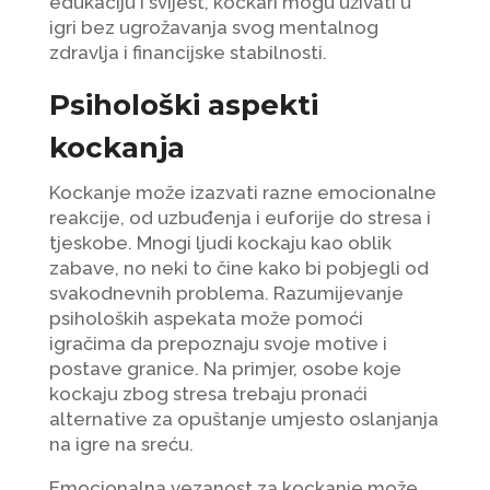
edukaciju i svijest, kockari mogu uživati u
igri bez ugrožavanja svog mentalnog
zdravlja i financijske stabilnosti.
Psihološki aspekti
kockanja
Kockanje može izazvati razne emocionalne
reakcije, od uzbuđenja i euforije do stresa i
tjeskobe. Mnogi ljudi kockaju kao oblik
zabave, no neki to čine kako bi pobjegli od
svakodnevnih problema. Razumijevanje
psiholoških aspekata može pomoći
igračima da prepoznaju svoje motive i
postave granice. Na primjer, osobe koje
kockaju zbog stresa trebaju pronaći
alternative za opuštanje umjesto oslanjanja
na igre na sreću.
Emocionalna vezanost za kockanje može