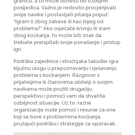
granicu, a to može dovesti do ozbiljnih
posljedica. Važno je redovito procjenjivati
svoje navike i postavljati pitanja poput:
“Igram li zbog zabave ili kao bijeg od
problema?” Ako osjećate krivnju ili sram
zbog kockanja, to može biti znak da
trebate preispitati svoje ponašanje i pristup
igri.
Podrška zajednice i stručnjaka također igra
ključnu ulogu u prepoznavanju i rješavanju
problema s kockanjem. Razgovor s
prijateljima ili članovima obitelji o svojim
navikama može pružiti drugačiju
perspektivu i pomoći vam da shvatite
ozbiljnost situacije. Uz to, razne
organizacije nude pomoć i resurse za one
koji se bore s problemima kockanja,
pružajući podršku i strategije za oporavak.