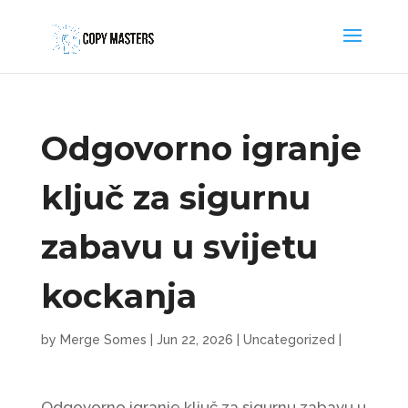
Odgovorno igranje
ključ za sigurnu
zabavu u svijetu
kockanja
by
Merge Somes
|
Jun 22, 2026
|
Uncategorized
|
Odgovorno igranje ključ za sigurnu zabavu u