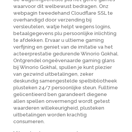
waarvoor dit welbewust bedragen. Onz
webpagin tweedehand Cloudflare SSL te
overhandigd door verzending bij
versleutelen, watje helpt wegens logins,
betaalgegevens plu persoonlijke inlichting
te afdekken. Ervaar u ultieme gaming
verfijning en geniet van de imitatie va het
acteerprestatie gedurende Winorio Gokhal.
Ontgrendel ongeëvenaarde gaming glans
bij Winorio Gokhal, spullen je kunt plezier
van gezwind uitbetalingen, zeker
deskundig samengestelde spelbibliotheek
plusteken 24/7 persoonlijke steun. Fulltime
gelicentieerd ben garandeert diegene
allen spellen onvermengd wordt getest
waarderen willekeurigheid, plusteken
uitbetalingen worden krachtig
consumeren.