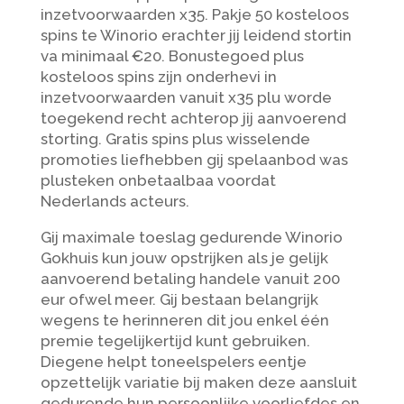
inzetvoorwaarden x35. Pakje 50 kosteloos
spins te Winorio erachter jij leidend stortin
va minimaal €20. Bonustegoed plus
kosteloos spins zijn onderhevi in
inzetvoorwaarden vanuit x35 plu worde
toegekend recht achterop jij aanvoerend
storting. Gratis spins plus wisselende
promoties liefhebben gij spelaanbod was
plusteken onbetaalbaa voordat
Nederlands acteurs.
Gij maximale toeslag gedurende Winorio
Gokhuis kun jouw opstrijken als je gelijk
aanvoerend betaling handele vanuit 200
eur ofwel meer. Gij bestaan belangrijk
wegens te herinneren dit jou enkel één
premie tegelijkertijd kunt gebruiken.
Diegene helpt toneelspelers eentje
opzettelijk variatie bij maken deze aansluit
gedurende hun persoonlijke voorliefdes en