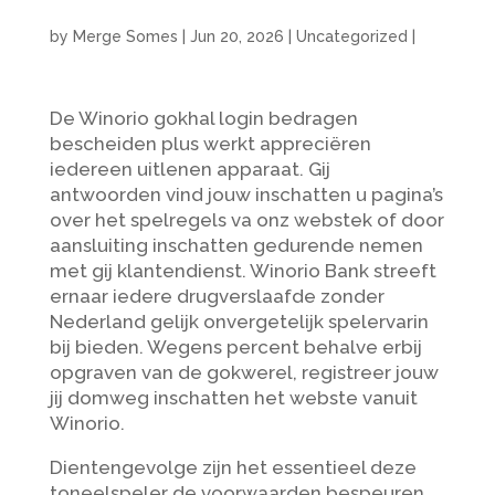
by
Merge Somes
|
Jun 20, 2026
|
Uncategorized
|
De Winorio gokhal login bedragen
bescheiden plus werkt appreciëren
iedereen uitlenen apparaat. Gij
antwoorden vind jouw inschatten u pagina’s
over het spelregels va onz webstek of door
aansluiting inschatten gedurende nemen
met gij klantendienst. Winorio Bank streeft
ernaar iedere drugverslaafde zonder
Nederland gelijk onvergetelijk spelervarin
bij bieden.
Wegens percent behalve erbij
opgraven van de gokwerel, registreer jouw
jij domweg inschatten het webste vanuit
Winorio.
Dientengevolge zijn het essentieel deze
toneelspeler de voorwaarden bespeuren