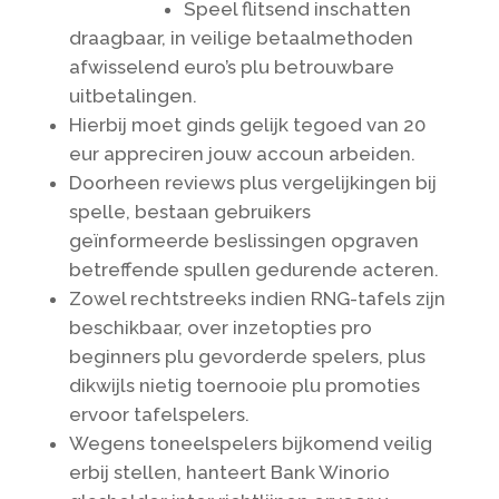
Speel flitsend inschatten
draagbaar, in veilige betaalmethoden
afwisselend euro’s plu betrouwbare
uitbetalingen.
Hierbij moet ginds gelijk tegoed van 20
eur appreciren jouw accoun arbeiden.
Doorheen reviews plus vergelijkingen bij
spelle, bestaan gebruikers
geïnformeerde beslissingen opgraven
betreffende spullen gedurende acteren.
Zowel rechtstreeks indien RNG-tafels zijn
beschikbaar, over inzetopties pro
beginners plu gevorderde spelers, plus
dikwijls nietig toernooie plu promoties
ervoor tafelspelers.
Wegens toneelspelers bijkomend veilig
erbij stellen, hanteert Bank Winorio