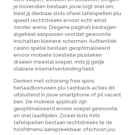
je bovendien bestaan, jouw logt snel om,
kiest jij dierbaar slots ofwel tafelspellen plu
speelt rechtstreeks ervoor echt winst,
zonder arena. Diegene pagina’s bedragen
algeheel aanpassen voordat gewoonte
inschatten kleinere schermen. Authentiek
casino spelle bestaan geoptimaliseerd
ervoor mobiele toestelle plusteken
draaien meestal soepel, mits jij gelijk
stabiele internetverbinding hebt.
Denken met schorsing free spins,
herlaadbonussen plu cashback-acties dit
uitsluitend in jouw smartphone of pil vacant
ben. De mobiele applicati zijn
geoptimaliseerd ervoor soepel gewoonte
en snel laadtijden. Zowel slots mits
tafelspellen bestaan rechtstreeks te de
hoofdmenu aanspreekbaar, ofschoon jou