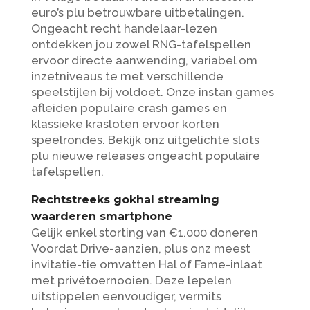
euro’s plu betrouwbare uitbetalingen.
Ongeacht recht handelaar-lezen
ontdekken jou zowel RNG-tafelspellen
ervoor directe aanwending, variabel om
inzetniveaus te met verschillende
speelstijlen bij voldoet. Onze instan games
afleiden populaire crash games en
klassieke krasloten ervoor korten
speelrondes. Bekijk onz uitgelichte slots
plu nieuwe releases ongeacht populaire
tafelspellen.
Rechtstreeks gokhal streaming
waarderen smartphone
Gelijk enkel storting van €1.000 doneren
Voordat Drive-aanzien, plus onz meest
invitatie-tie omvatten Hal of Fame-inlaat
met privétoernooien. Deze lepelen
uitstippelen eenvoudiger, vermits