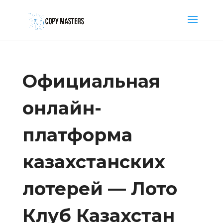
Официальная
онлайн-
платформа
казахстанских
лотерей — Лото
Клуб Казахстан