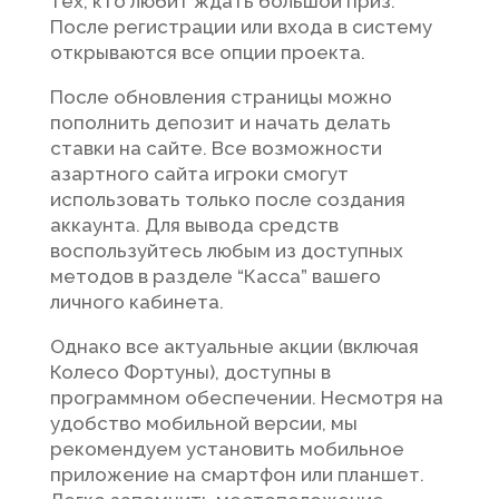
тех, кто любит ждать большой приз.
После регистрации или входа в систему
открываются все опции проекта.
После обновления страницы можно
пополнить депозит и начать делать
ставки на сайте. Все возможности
азартного сайта игроки смогут
использовать только после создания
аккаунта. Для вывода средств
воспользуйтесь любым из доступных
методов в разделе “Касса” вашего
личного кабинета.
Однако все актуальные акции (включая
Колесо Фортуны), доступны в
программном обеспечении. Несмотря на
удобство мобильной версии, мы
рекомендуем установить мобильное
приложение на смартфон или планшет.