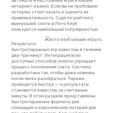
автоматы и настольные игры в нашем
интернет-казино. Если вы не пробовали
лотереи, стоит начать и оценить их
привлекательность. Судя по рейтингу
выигрышей, слоты в Лото Клуб
пользуются наибольшей популярностью.
Результаты
быстротиражных игр известны в течение
два-три минут. Интеграция всех
доступных способов оплаты упрощает
процесс пополнения счета. Система
разработана так, чтобы даже новички
могли легко разобраться. Тиражи
проводятся быстро — и результаты
становятся известны за считанные
минуты. В этом разделе представлены
быстротиражные форматы для
спешащих и классические лотереи для