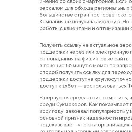
именно со своих смартфонов. Если 
зеркалом для обхода региональных б
большинстве стран постсоветского 
Компания не получила лицензию. Но 
работы с клиентами и оптимизации 
Получить ссылку на актуальное зер
поддержки через или электронную п
от попадания на фишинговые сайты
в течение 60 минут с момента запро
способ получить ссылку для переход
поддержки доступна круглосуточно 
доступ к 1хбет — воспользоваться 
В первую очередь стоит отметить, ч
среди букмекеров. Как показывает 
2007 году, завоевал популярность у
основной признак надежности игро
подсказывает, что эта организация 
контроль над игорными заведениями