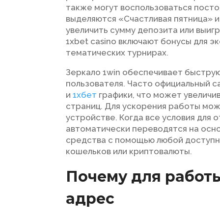
также могут воспользоваться пост
выделяются «Счастливая пятница» и
увеличить сумму депозита или выиг
1xbet casino включают бонусы для эк
тематических турнирах.
Зеркало 1win обеспечивает быструю
пользователя. Часто официальный 
и
1хбет
графики, что может увеличи
страниц. Для ускорения работы мо
устройстве. Когда все условия для о
автоматически переводятся на осно
средства с помощью любой доступн
кошельков или криптовалюты.
Почему для работ
адрес