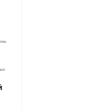
амы
у
ных
й