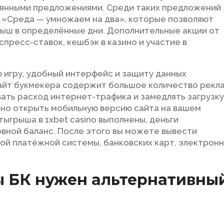
оянными предложениями. Среди таких предложений
 «Среда — умножаем на два», которые позволяют
рыш в определённые дни. Дополнительные акции от
спресс-ставок, кешбэк в казино и участие в
 игру, удобный интерфейс и защиту данных
сайт букмекера содержит большое количество рекл
вать расход интернет-трафика и замедлять загрузк
жно открыть мобильную версию сайта на вашем
тыгрыша в 1xbet casino выполнены, деньги
вной баланс. После этого вы можете вывести
ой платёжной системы, банковских карт, электрон
ы БК нужен альтернативны