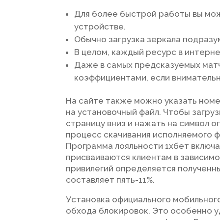
Для более быстрой работы вы мо
устройстве.
Обычно загрузка зеркала подразу
В целом, каждый ресурс в интерн
Даже в самых предсказуемых мат
коэффициентами, если внимательн
На сайте также можно указать ном
на установочный файл. Чтобы загруз
страницу вниз и нажать на символ 
процесс скачивания исполняемого фа
Программа лояльности 1хбет включае
присваиваются клиентам в зависимо
привилегий определяется полученным
составляет пять-11%.
Установка официального мобильног
обхода блокировок. Это особенно у