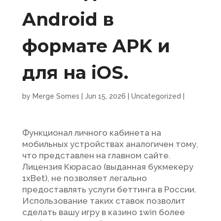
Android в
формате APK и
для на iOS.
by
Merge Somes
|
Jun 15, 2026
|
Uncategorized
|
Функционал личного кабинета на
мобильных устройствах аналогичен тому,
что представлен на главном сайте.
Лицензия Кюрасао (выданная букмекеру
1xBet), не позволяет легально
предоставлять услуги беттинга в России.
Использование таких ставок позволит
сделать вашу игру в казино 1win более