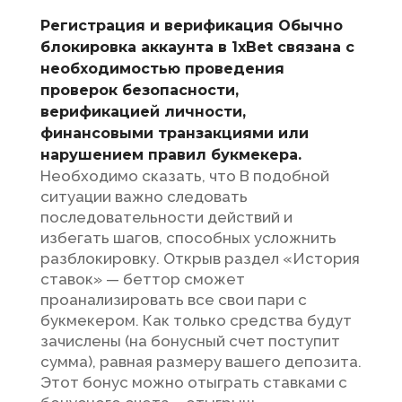
Регистрация и верификация Обычно
блокировка аккаунта в 1xBet связана с
необходимостью проведения
проверок безопасности,
верификацией личности,
финансовыми транзакциями или
нарушением правил букмекера.
Необходимо сказать, что В подобной
ситуации важно следовать
последовательности действий и
избегать шагов, способных усложнить
разблокировку. Открыв раздел «История
ставок» — беттор сможет
проанализировать все свои пари с
букмекером. Как только средства будут
зачислены (на бонусный счет поступит
сумма), равная размеру вашего депозита.
Этот бонус можно отыграть ставками с