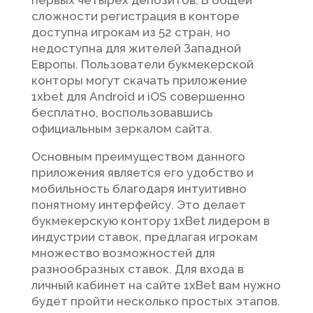
первых четырех депозитов. В общей
сложности регистрация в конторе
доступна игрокам из 52 стран, но
недоступна для жителей Западной
Европы. Пользователи букмекерской
конторы могут скачать приложение
1xbet для Android и iOS совершенно
бесплатно, воспользовавшись
официальным зеркалом сайта.
Основным преимуществом данного
приложения является его удобство и
мобильность благодаря интуитивно
понятному интерфейсу. Это делает
букмекерскую контору 1xBet лидером в
индустрии ставок, предлагая игрокам
множество возможностей для
разнообразных ставок. Для входа в
личный кабинет на сайте 1xBet вам нужно
будет пройти несколько простых этапов.