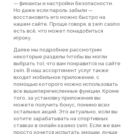
— финансы и настройки безопасности.
Но даже если пароль забыли —
восстановить его можно быстро на
нашем сайте. Проще говоря, в 1win casino
есть всё, что может понадобиться
игроку.
Далее мы подробнее рассмотрим
некоторые разделы (чтобы вы могли
выбрать то), что вам понравится на сайте
1win. В наш ассортимент услуг также
входит мобильное приложение, с
помощью которого можно использовать
все вышеперечисленные функции. Кроме
того, за установку приложения вы
можете получить бонус, помимо всех
остальных акций. Это актуально, если вы
хотите зарабатывать на спортивных
ставках в онлайн казино 1win. Если же вам
просто хочется испытать эмоции, лучше