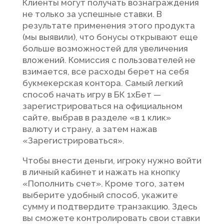
Клиенты могут получать вознаграждения
не только за успешные ставки. В
результате применения этого продукта
(мы выявили), что бонусы открывают еще
больше возможностей для увеличения
вложений. Комиссия с пользователей не
взимается, все расходы берет на себя
букмекерская контора. Самый легкий
способ начать игру в БК 1хБет —
зарегистрироваться на официальном
сайте, выбрав в разделе «в 1 клик»
валюту и страну, а затем нажав
«Зарегистрироваться».
Чтобы внести деньги, игроку нужно войти
в личный кабинет и нажать на кнопку
«Пополнить счет». Кроме того, затем
выберите удобный способ, укажите
сумму и подтвердите транзакцию. Здесь
вы сможете контролировать свои ставки