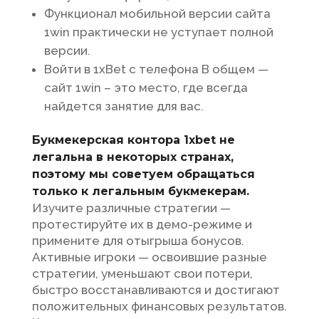
Функционал мобильной версии сайта
1win практически не уступает полной
версии.
Войти в 1xBet с телефона В общем —
сайт 1win – это место, где всегда
найдется занятие для вас.
Букмекерская контора 1xbet не
легальна в некоторых странах,
поэтому мы советуем обращаться
только к легальным букмекерам.
Изучите различные стратегии —
протестируйте их в демо-режиме и
примените для отыгрыша бонусов.
Активные игроки — освоившие разные
стратегии, уменьшают свои потери,
быстро восстанавливаются и достигают
положительных финансовых результатов.