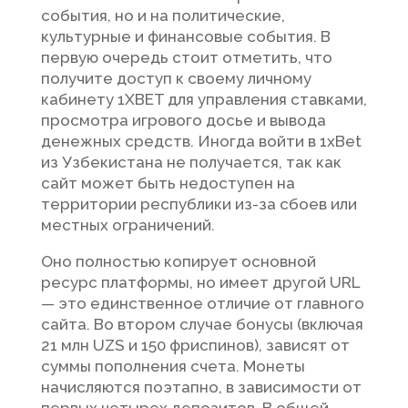
события, но и на политические,
культурные и финансовые события. В
первую очередь стоит отметить, что
получите доступ к своему личному
кабинету 1XBET для управления ставками,
просмотра игрового досье и вывода
денежных средств. Иногда войти в 1xBet
из Узбекистана не получается, так как
сайт может быть недоступен на
территории республики из-за сбоев или
местных ограничений.
Оно полностью копирует основной
ресурс платформы, но имеет другой URL
— это единственное отличие от главного
сайта. Во втором случае бонусы (включая
21 млн UZS и 150 фриспинов), зависят от
суммы пополнения счета. Монеты
начисляются поэтапно, в зависимости от