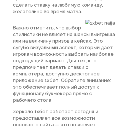
сделать ставку на любимую команду,
желательно во время матча.
Важно отметить, что выбор
стилистики не влияет на шансы выигрыша
или на величину призов в кейсах. Это
сугубо визуальный аспект, который дает
игрокам возможность выбрать наиболее
подходящий вариант. Для тех, кто
предпочитает делать ставки с
компьютера, доступно десктопное
приложение 1хбет. Обратите внимание:
это обеспечивает полный доступ к
функционалу букмекера прямо с
рабочего стола.
Зеркало 1хбет работает сегодня и
предоставляет все возможности
основного сайта — что позволяет