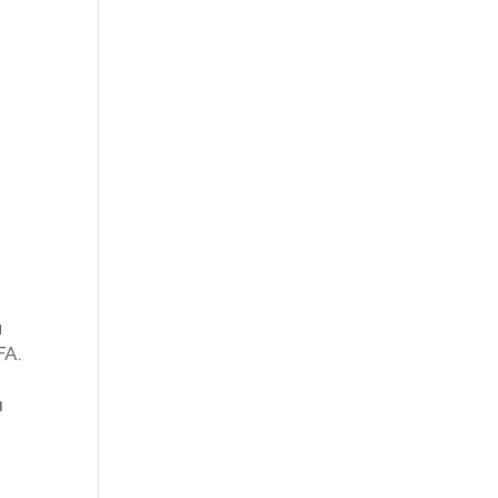
и
FA.
я