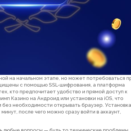
ной на начальном этапе, но может потребоваться п
ащищены с помощью SSL-шифрования, а платформа
тех, кто предпочитает удобство и прямой доступ к
лимп Казино на Андроид или установки на iOS, что
и без необходимости открывать браузер. Установк
минут, после чего можно сразу войти в аккаунт,
ь любые вопросы — будь то технические проблемы,