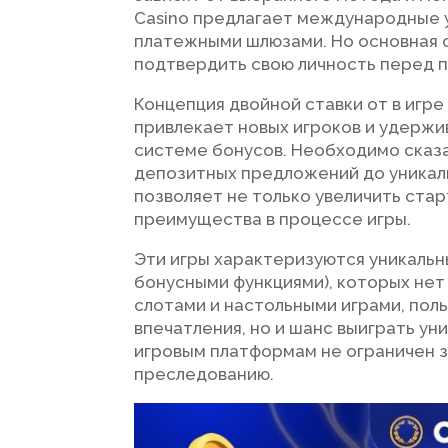
Casino предлагает международные 
платежными шлюзами. Но основная 
подтвердить свою личность перед 
Концепция двойной ставки от в игре
привлекает новых игроков и удерж
системе бонусов. Необходимо сказа
депозитных предложений до уникал
позволяет не только увеличить ста
преимущества в процессе игры.
Эти игры характеризуются уникаль
бонусными функциями), которых нет 
слотами и настольными играми, пол
впечатления, но и шанс выиграть у
игровым платформам не ограничен 
преследованию.