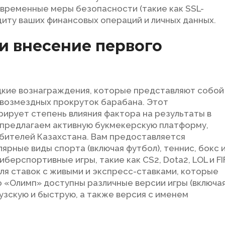
временные меры безопасности (такие как SSL-
иту ваших финансовых операций и личных данных.
и внесение первого
дкие вознаграждения, которые представляют собой
возмездных прокруток барабана. Этот
ирует степень влияния фактора на результаты в
 предлагаем активную букмекерскую платформу,
бителей Казахстана. Вам предоставляется
ярные виды спорта (включая футбол), теннис, бокс 
берспортивные игры, такие как CS2, Dota2, LOL и FI
я ставок с живыми и экспресс-ставками, которые
о «Олимп» доступны различные версии игры (включа
узскую и быструю, а также версия с именем