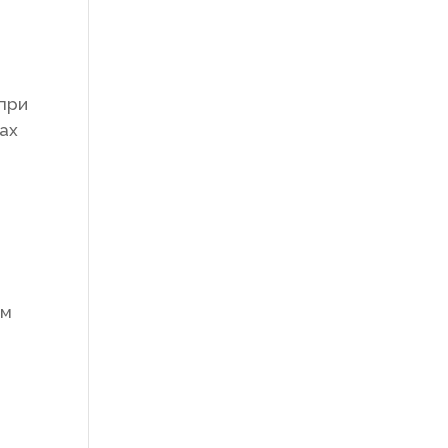
 при
ах
ам