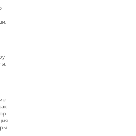
о
ши.
оу
ты,
ние
как
бор
ция
оры