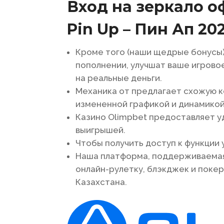
Вход на зеркало о
Pin Up – Пин Ап 202
Кроме того (наши щедрые бонусы),
пополнении, улучшат ваше игрово
на реальные деньги.
Механика от предлагает схожую к
измененной графикой и динамикой
Казино Olimpbet предоставляет у
выигрышей.
Чтобы получить доступ к функции 
Наша платформа, поддерживаемая
онлайн-рулетку, блэкджек и покер
Казахстана.