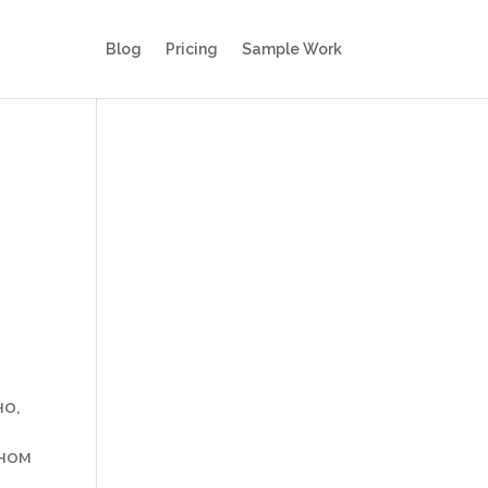
Blog
Pricing
Sample Work
но,
ьном