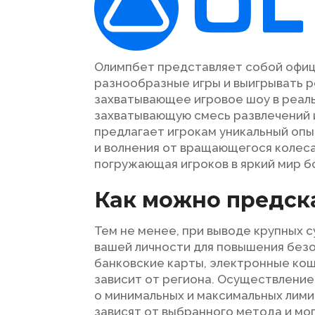
Олимпбет представляет собой офици
разнообразные игры и выигрывать р
захватывающее игровое шоу в реаль
захватывающую смесь развлечений и
предлагает игрокам уникальный оп
и волнения от вращающегося колеса.
погружающая игроков в яркий мир б
Как можно предск
Тем не менее, при выводе крупных
вашей личности для повышения безо
банковские карты, электронные ко
зависит от региона. Осуществлени
о минимальных и максимальных лими
зависят от выбранного метода и мог