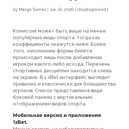
by
Merge Somes
|
Jun 16, 2026
|
Uncategorized
|
Комиссия может быть выше на менее
популярные виды спорта, тогда как
коэффициенты окажутся ниже. Более
того, заполнение формы билета
происходит лишь после добавления
игроком какого-либо исхода. Перечень
спортивных дисциплин находится слева
на экране. В 1 xBet интерфейс выглядит
привычно и классически для большинства
игроков.
Список представлен в виде
боковой панели с вертикальным
отображением видов спорта.
Мобильная версия и приложения
1xBet.