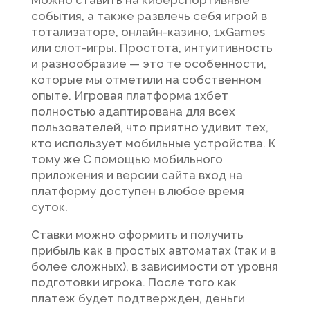
Можно ставить на киберспортивные
события, а также развлечь себя игрой в
тотализаторе, онлайн-казино, 1xGames
или слот-игры. Простота, интуитивность
и разнообразие — это те особенности,
которые мы отметили на собственном
опыте. Игровая платформа 1хбет
полностью адаптирована для всех
пользователей, что приятно удивит тех,
кто использует мобильные устройства. К
тому же С помощью мобильного
приложения и версии сайта вход на
платформу доступен в любое время
суток.
Ставки можно оформить и получить
прибыль как в простых автоматах (так и в
более сложных), в зависимости от уровня
подготовки игрока. После того как
платеж будет подтвержден, деньги