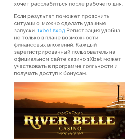
хочет расслабиться после рабочего дня.
Если результат поможет прояснить
ситуацию, можно сделать удачные
запуски.
1xbet вход
Регистрация удобна
не только в плане возможности
финансовых вложений. Каждый
зарегистрированный пользователь на
официальном сайте казино 1Xbet может
участвовать в программе лояльности и
получать доступ к бонусам.