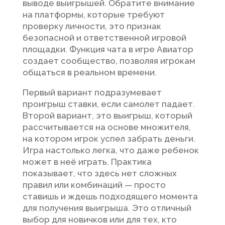
выводе выигрышей. Обратите внимание
на платформы, которые требуют
проверку личности, это признак
безопасной и ответственной игровой
площадки. Функция чата в игре Авиатор
создает сообщество, позволяя игрокам
общаться в реальном времени.
Первый вариант подразумевает
проигрыш ставки, если самолет падает.
Второй вариант, это выигрыш, который
рассчитывается на основе множителя,
на котором игрок успел забрать деньги.
Игра настолько легка, что даже ребенок
может в неё играть. Практика
показывает, что здесь нет сложных
правил или комбинаций — просто
ставишь и ждешь подходящего момента
для получения выигрыша. Это отличный
выбор для новичков или для тех, кто