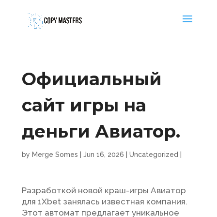
Официальный
сайт игры на
деньги Авиатор.
by
Merge Somes
|
Jun 16, 2026
|
Uncategorized
|
Разработкой новой краш-игры Авиатор
для 1Xbet занялась известная компания.
Этот автомат предлагает уникальное