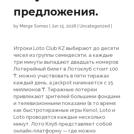
предложения.
by
Merge Somes
|
Jun 15, 2026
|
Uncategorized
|
Игроки Loto Club KZ выбирают до десяти
чисел из группы семидесяти, а каждые
три минуты выпадают двадцать номеров.
Лотерейный билет в Лотоклуб стоит 100
₸, можно участвовать в пяти тиражах
каждый день, а jackpot начинается с 15
миллионов ₸. Тиражные лотереи
привлекают зрителей большими фондами
и телевизионными показами (в то время
как быстротиражные игры Keno), Loto и
Loto проводятся каждые несколько
минут.
Лото Клуб представляет собой
онлайн-платформу — где можно