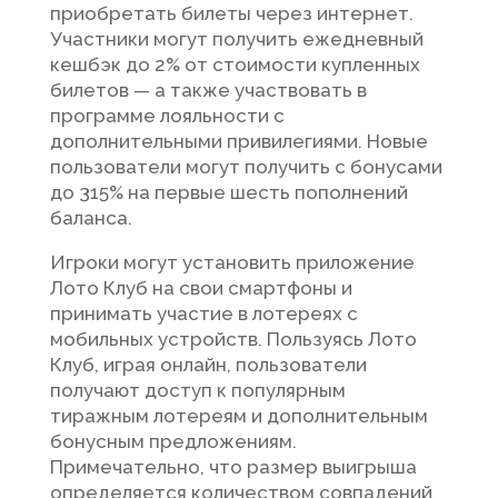
приобретать билеты через интернет.
Участники могут получить ежедневный
кешбэк до 2% от стоимости купленных
билетов — а также участвовать в
программе лояльности с
дополнительными привилегиями. Новые
пользователи могут получить с бонусами
до 315% на первые шесть пополнений
баланса.
Игроки могут установить приложение
Лото Клуб на свои смартфоны и
принимать участие в лотереях с
мобильных устройств. Пользуясь Лото
Клуб, играя онлайн, пользователи
получают доступ к популярным
тиражным лотереям и дополнительным
бонусным предложениям.
Примечательно, что размер выигрыша
определяется количеством совпадений