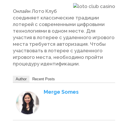
Онлайн Лото Клуб
соединяет классические традиции
лотерей с современными цифровыми
технологиями в одном месте. Для
участия в лотерее с удаленного игрового
места требуется авторизация. Чтобы
участвовать в лотерее с удаленного
игрового места, необходимо пройти
процедуру идентификации.
Author
Recent Posts
Merge Somes