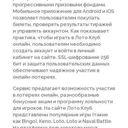
прогрессивными призовыми фондами.
Мобильное приложение для Android и iOS
позволяет пользователям покупать
билеты, проверять результаты тиражей
и управлять аккаунтом. Как показывает
практика, чтобы играть в Лото Клуб
онлайн, пользователям необходимо
создать аккаунт и войти в личный
кабинет на сайте. SSL-шифрование 256
бит и защита пользовательских данных
обеспечивают надёжное участие в
онлайн-лотереях.
Сервис предлагает возможность участия
в лотереях онлайн, разнообразные
бонусные акции и программу лояльности
для игроков. На сайте Лото Клуб
представлены популярные игры (такие
как Bingo), Keno, Loto, Loto и Naval Battle.
На платформе пользователи могут