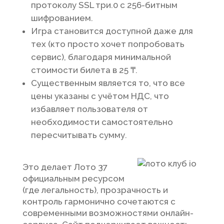
протоколу SSL три.0 с 256-битным
шифрованием.
Игра становится доступной даже для
тех (кто просто хочет попробовать
сервис), благодаря минимальной
стоимости билета в 25 ₸.
Существенным является то, что все
цены указаны с учётом НДС, что
избавляет пользователя от
необходимости самостоятельно
пересчитывать сумму.
Это делает Лото 37
официальным ресурсом
(где легальность), прозрачность и
контроль гармонично сочетаются с
современными возможностями онлайн-