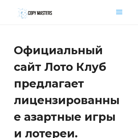
Официальный
сайт Лото Клуб
предлагает
лицензированны
е азартные игры
и лотереи.