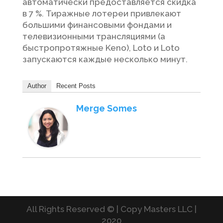
автоматически предоставляется скидка
в 7 %. Тиражные лотереи привлекают
большими финансовыми фондами и
телевизионными трансляциями (а
быстропротяжные Keno), Loto и Loto
запускаются каждые несколько минут.
Author
Recent Posts
Merge Somes
All Rights Reserved © | Copy Masters LLC |
2020