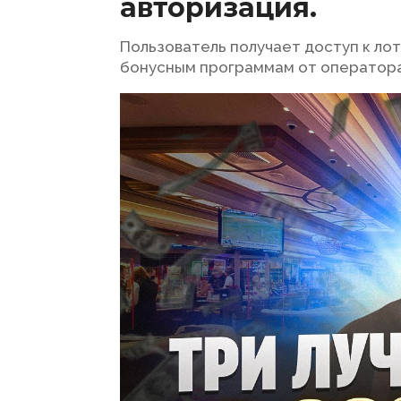
авторизация.
Пользователь получает доступ к лоте
бонусным программам от оператора 