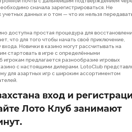
ктронной почты с дальнейшим подтверждением чер
 необходимо сначала зарегистрироваться.
Не
 учетных данных и о том — что их нельзя передават
зино доступна простая процедура для восстановлен
ет, что для того чтобы начать своё приключение,
входа. Новички в казино могут рассчитывать на
им стартовать в игре с определёнными
б игрокам предлагается разнообразие игровых
 казино с настоящими дилерами. LotoClub представл
му для азартных игр с широким ассортиментом
ателей.
захстана вход и регистрац
айте Лото Клуб занимают
инут.