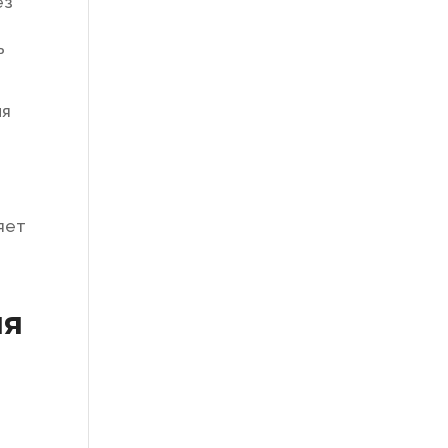
ез
ь
ия
яет
ия