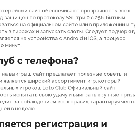
лотерейный сайт обеспечивают прозрачность всех
д защищён по протоколу SSL три.0 с 256-битным
ваться на официальном сайте или в приложении и т
ть в тиражах и запускать слоты. Следует подчеркну
яется на устройства с Android и iOS, а процесс
о минут.
клуб с телефона?
 на выигрыш сайт предлагает полезные советы и
м является широкий ассортимент игр, который
льных игроков. Loto Club Официальный сайт
сть испытать свою удачу и выиграть крупные призы
ледит за соблюдением всех правил, гарантируя чест
дней в неделю.
ляется регистрация и