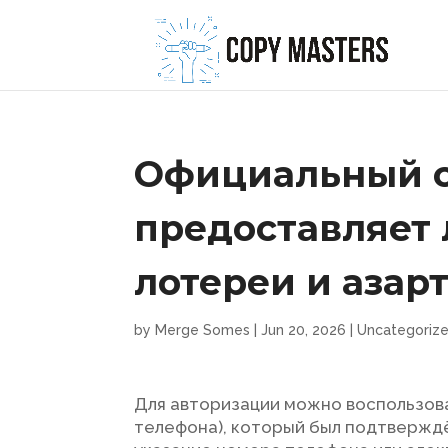
Официальный с
предоставляет
лотереи и азар
by
Merge Somes
|
Jun 20, 2026
|
Uncategoriz
Для авторизации можно воспользов
телефона), который был подтверждё