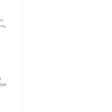
ут
ть,
,
ную