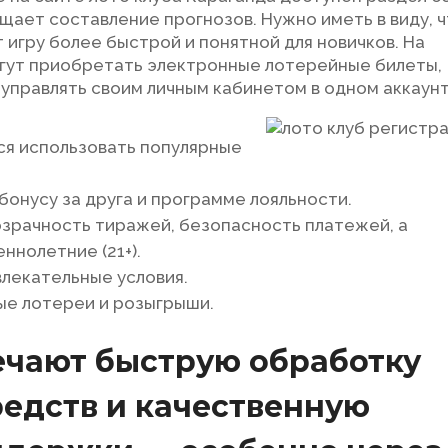
щает составление прогнозов. Нужно иметь в виду, 
игру более быстрой и понятной для новичков. На
огут приобретать электронные лотерейные билеты,
 управлять своим личным кабинетом в одном аккаунт
ся использовать популярные
бонусу за друга и программе лояльности.
зрачность тиражей, безопасность платежей, а
ннолетние (21+).
влекательные условия.
ые лотереи и розыгрыши.
ечают быструю обработку
редств и качественную