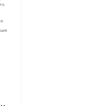
что
е.