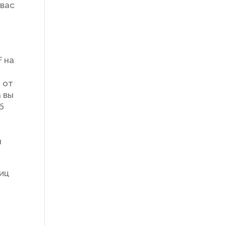
 вас
F на
 от
 вы
б
м
иц