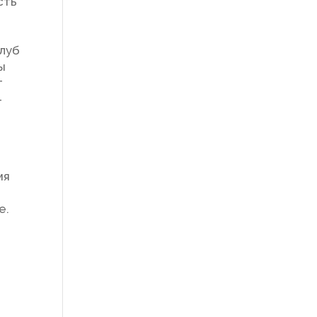
сть
луб
ы
т
-
мя
е.