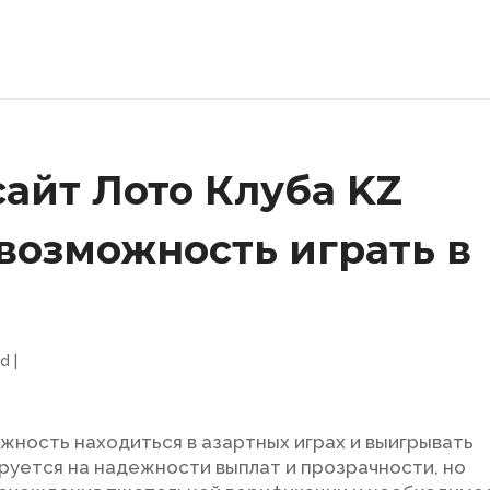
айт Лото Клуба KZ
возможность играть в
ed
|
жность находиться в азартных играх и выигрывать
ируется на надежности выплат и прозрачности, но