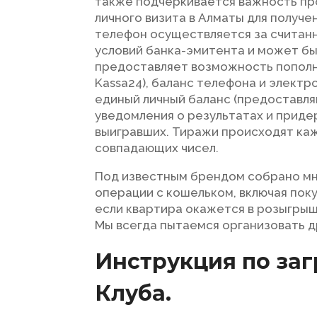
также подчеркивается важность п
личного визита в Алматы для получе
телефон осуществляется за считанн
условий банка-эмитента и может бы
предоставляет возможность пополн
Kassa24), баланс телефона и элект
единый личный баланс (предоставляю
уведомления о результатах и приде
выигравших. Тиражи происходят каж
совпадающих чисел.
Под известным брендом собрано мн
операции с кошельком, включая поку
если квартира окажется в розыгрыше
Мы всегда пытаемся организовать 
Инструкция по за
Клуба.