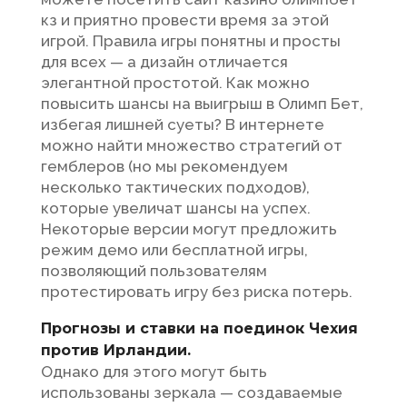
кз и приятно провести время за этой
игрой. Правила игры понятны и просты
для всех — а дизайн отличается
элегантной простотой. Как можно
повысить шансы на выигрыш в Олимп Бет,
избегая лишней суеты? В интернете
можно найти множество стратегий от
гемблеров (но мы рекомендуем
несколько тактических подходов),
которые увеличат шансы на успех.
Некоторые версии могут предложить
режим демо или бесплатной игры,
позволяющий пользователям
протестировать игру без риска потерь.
Прогнозы и ставки на поединок Чехия
против Ирландии.
Однако для этого могут быть
использованы зеркала — создаваемые