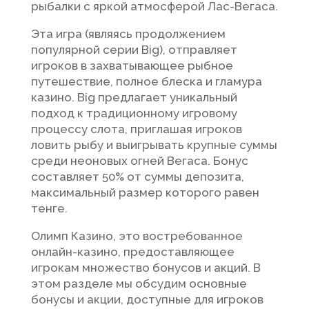
рыбалки с яркой атмосферой Лас-Вегаса.
Эта игра (являясь продолжением
популярной серии Big), отправляет
игроков в захватывающее рыбное
путешествие, полное блеска и гламура
казино. Big предлагает уникальный
подход к традиционному игровому
процессу слота, приглашая игроков
ловить рыбу и выигрывать крупные суммы
среди неоновых огней Вегаса. Бонус
составляет 50% от суммы депозита,
максимальный размер которого равен
тенге.
Олимп Казино, это востребованное
онлайн-казино, предоставляющее
игрокам множество бонусов и акций. В
этом разделе мы обсудим основные
бонусы и акции, доступные для игроков