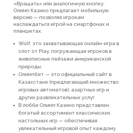
«Вращать» или аналогичную кнопку.
Олимп Казино предлагает мобильную
версию — позволяя игрокам
наслаждаться игрой на смартфонах и
планшетах.
Wolf, это захватывающая онлайн-игра в
слот от Play, погружающая игроков в
живописные пейзажи американской
природы.
Олимпбет — это официальный сайт в
Казахстане (предлагающий множество
игровых автоматов), азартных игр и
других развлекательных услуг.
В лобби Олимп Казино представлен
богатый ассортимент классических
настольных игр — обеспечивая
увлекательный игровой опыт каждому