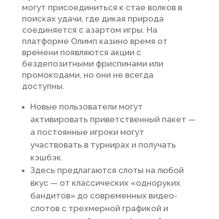
могут присоединиться к стае волков в
поисках удачи, где дикая природа
соединяется с азартом игры. На
платформе Олимп казино время от
времени появляются акции с
бездепозитными фриспинами или
промокодами, но они не всегда
доступны.
Новые пользователи могут
активировать приветственный пакет —
а постоянные игроки могут
участвовать в турнирах и получать
кэшбэк.
Здесь предлагаются слоты на любой
вкус — от классических «одноруких
бандитов» до современных видео-
слотов с трехмерной графикой и