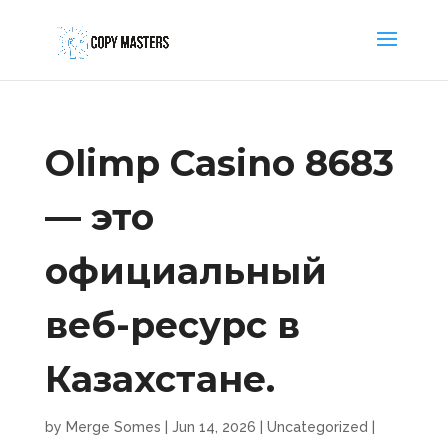
Olimp Casino 8683
— это
официальный
веб-ресурс в
Казахстане.
by
Merge Somes
|
Jun 14, 2026
|
Uncategorized
|