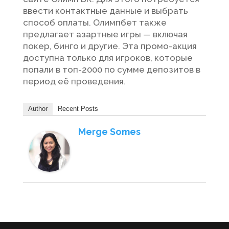
ввести контактные данные и выбрать
способ оплаты. Олимпбет также
предлагает азартные игры — включая
покер, бинго и другие. Эта промо-акция
доступна только для игроков, которые
попали в топ-2000 по сумме депозитов в
период её проведения.
Author
Recent Posts
Merge Somes