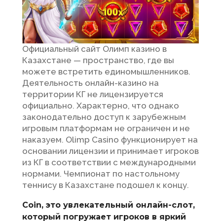
Официальный сайт Олимп казино в
Казахстане — пространство, где вы
можете встретить единомышленников.
Деятельность онлайн-казино на
территории КГ не лицензируется
официально. Характерно, что однако
законодательно доступ к зарубежным
игровым платформам не ограничен и не
наказуем. Olimp Casino функционирует на
основании лицензии и принимает игроков
из КГ в соответствии с международными
нормами. Чемпионат по настольному
теннису в Казахстане подошел к концу.
Coin, это увлекательный онлайн-слот,
который погружает игроков в яркий