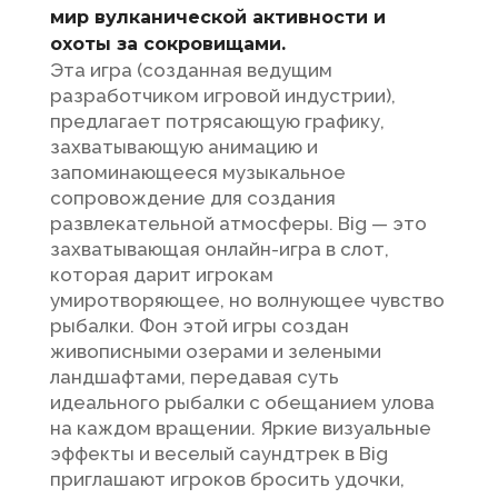
мир вулканической активности и
охоты за сокровищами.
Эта игра (созданная ведущим
разработчиком игровой индустрии),
предлагает потрясающую графику,
захватывающую анимацию и
запоминающееся музыкальное
сопровождение для создания
развлекательной атмосферы. Big — это
захватывающая онлайн-игра в слот,
которая дарит игрокам
умиротворяющее, но волнующее чувство
рыбалки. Фон этой игры создан
живописными озерами и зелеными
ландшафтами, передавая суть
идеального рыбалки с обещанием улова
на каждом вращении. Яркие визуальные
эффекты и веселый саундтрек в Big
приглашают игроков бросить удочки,