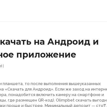
качать на Андроид и
ное приложение
ed
|
ли планшета, то после выполнения вышеуказанных
на «Скачать для Андроид». Если же заход на интерн
ра, понадобится включить камеру на смартфоне и
ицы, где размещен QR-код). Olimpbet скачать выгодн
вки проще и быстрее. Минимальный депозит — сто₸,