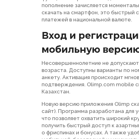
пополнение зачисляется моментальн
скачать на смартфон, это быстрый с
платежей в национальной валюте.
Вход и регистраци
мобильную верси
Несовершеннолетние не допускаютс
возраста. Доступны варианты по но
анкету. Активация происходит мгно
подтверждения. Olimp.com mobile с
Казахстан.
Новую версию приложения Olimp ска
сайт). Программа разработана для 
что позволяет охватить широкий кр
получить быстрый доступ к азартны
о фриспинах и бонусах. А также уд