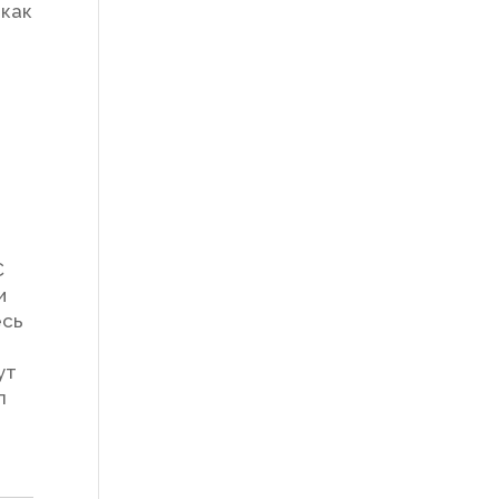
 как
C
и
есь
ут
п