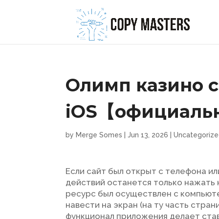
Олимп казино с
iOS【официаль
by
Merge Somes
|
Jun 13, 2026
|
Uncategoriz
Если сайт был открыт с телефона и
действий останется только нажать 
ресурс был осуществлен с компьюте
навести на экран (на ту часть стран
функционал приложения делает ста