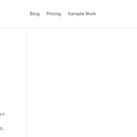
Blog
Pricing
Sample Work
ет-
о,