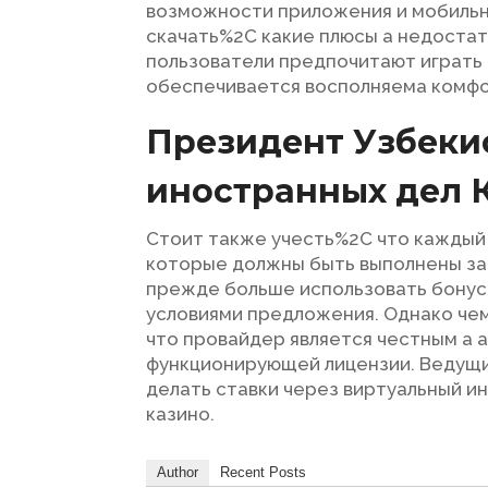
возможности приложения и мобильн
скачать%2C какие плюсы а недостат
пользователи предпочитают играть 
обеспечивается восполняема комф
Президент Узбеки
иностранных дел 
Стоит также учесть%2C что каждый
которые должны быть выполнены за
прежде больше использовать бонус
условиями предложения. Однако чем
что провайдер является честным а 
функционирующей лицензии. Ведущий
делать ставки через виртуальный и
казино.
Author
Recent Posts