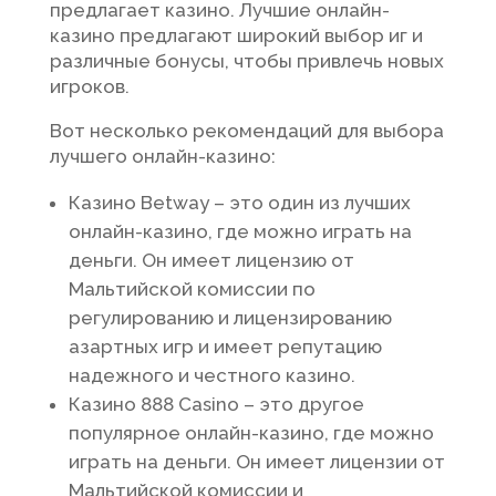
предлагает казино. Лучшие онлайн-
казино предлагают широкий выбор иг и
различные бонусы, чтобы привлечь новых
игроков.
Вот несколько рекомендаций для выбора
лучшего онлайн-казино:
Казино Betway – это один из лучших
онлайн-казино, где можно играть на
деньги. Он имеет лицензию от
Мальтийской комиссии по
регулированию и лицензированию
азартных игр и имеет репутацию
надежного и честного казино.
Казино 888 Casino – это другое
популярное онлайн-казино, где можно
играть на деньги. Он имеет лицензии от
Мальтийской комиссии и