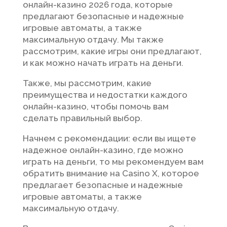
онлайн-казино 2026 года, которые
предлагают безопасные и надежные
игровые автоматы, а также
максимальную отдачу. Мы также
рассмотрим, какие игры они предлагают,
и как можно начать играть на деньги.
Также, мы рассмотрим, какие
преимущества и недостатки каждого
онлайн-казино, чтобы помочь вам
сделать правильный выбор.
Начнем с рекомендации: если вы ищете
надежное онлайн-казино, где можно
играть на деньги, то мы рекомендуем вам
обратить внимание на Casino X, которое
предлагает безопасные и надежные
игровые автоматы, а также
максимальную отдачу.