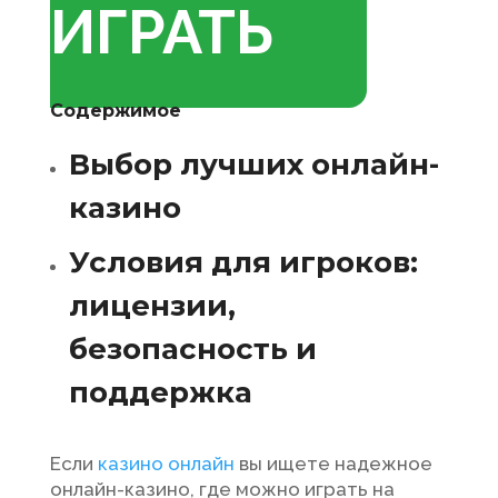
ИГРАТЬ
Содержимое
Выбор лучших онлайн-
казино
Условия для игроков:
лицензии,
безопасность и
поддержка
Если
казино онлайн
вы ищете надежное
онлайн-казино, где можно играть на