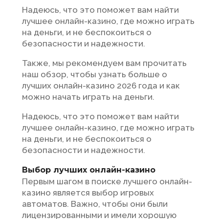
Надеюсь, что это поможет вам найти
лучшее онлайн-казино, где можно играть
на деньги, и не беспокоиться о
безопасности и надежности.
Также, мы рекомендуем вам прочитать
наш обзор, чтобы узнать больше о
лучших онлайн-казино 2026 года и как
можно начать играть на деньги.
Надеюсь, что это поможет вам найти
лучшее онлайн-казино, где можно играть
на деньги, и не беспокоиться о
безопасности и надежности.
Выбор лучших онлайн-казино
Первым шагом в поиске лучшего онлайн-
казино является выбор игровых
автоматов. Важно, чтобы они были
лицензированными и имели хорошую