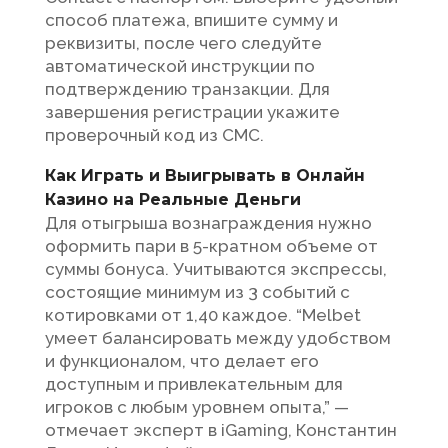
способ платежа, впишите сумму и
реквизиты, после чего следуйте
автоматической инструкции по
подтверждению транзакции. Для
завершения регистрации укажите
проверочный код из СМС.
Как Играть и Выигрывать в Онлайн
Казино на Реальные Деньги
Для отыгрыша вознаграждения нужно
оформить пари в 5-кратном объеме от
суммы бонуса. Учитываются экспрессы,
состоящие минимум из 3 событий с
котировками от 1,40 каждое. “Melbet
умеет балансировать между удобством
и функционалом, что делает его
доступным и привлекательным для
игроков с любым уровнем опыта,” —
отмечает эксперт в iGaming, Константин