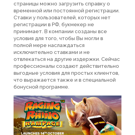
страницы можно загрузить справку о
временной или постоянной регистрации.
Ставки у пользователей, которых нет
регистрации в РФ, букмекер не
принимает. В компании созданы все
условия для того, чтобы Вы могли в
полной мере наслаждаться
исключительно ставками и не
отвлекаться на другие издержки. Сейчас
профессионалы создают действительно
выгодные условия для простых клиентов,
что выражается также и в специальной
бонусной программе.