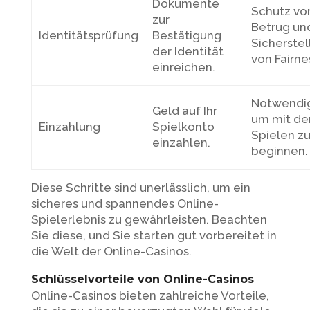
Dokumente
Schutz vo
zur
Betrug un
Identitätsprüfung
Bestätigung
Sicherstel
der Identität
von Fairne
einreichen.
Notwendi
Geld auf Ihr
um mit d
Einzahlung
Spielkonto
Spielen z
einzahlen.
beginnen.
Diese Schritte sind unerlässlich, um ein
sicheres und spannendes Online-
Spielerlebnis zu gewährleisten. Beachten
Sie diese, und Sie starten gut vorbereitet in
die Welt der Online-Casinos.
Schlüsselvorteile von Online-Casinos
Online-Casinos bieten zahlreiche Vorteile,