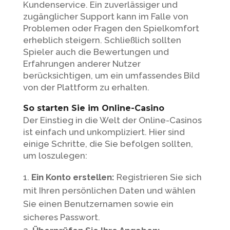
Kundenservice. Ein zuverlässiger und
zugänglicher Support kann im Falle von
Problemen oder Fragen den Spielkomfort
erheblich steigern. Schließlich sollten
Spieler auch die Bewertungen und
Erfahrungen anderer Nutzer
berücksichtigen, um ein umfassendes Bild
von der Plattform zu erhalten.
So starten Sie im Online-Casino
Der Einstieg in die Welt der Online-Casinos
ist einfach und unkompliziert. Hier sind
einige Schritte, die Sie befolgen sollten,
um loszulegen:
Ein Konto erstellen:
Registrieren Sie sich
mit Ihren persönlichen Daten und wählen
Sie einen Benutzernamen sowie ein
sicheres Passwort.