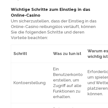
Wichtige Schritte zum Einstieg in das
Online-Casino
Um sicherzustellen, dass der Einstieg in das
Online-Casino reibungslos verläuft, können
Sie die folgenden Schritte und deren
Vorteile beachten:
Warum e
Schritt
Was zu tun ist
wichtig ist
Ein
Erforderli
Benutzerkonto
um spiele
erstellen, um
Kontoerstellung
und Wett
Zugriff auf alle
platzieren
Funktionen zu
können.
erhalten.