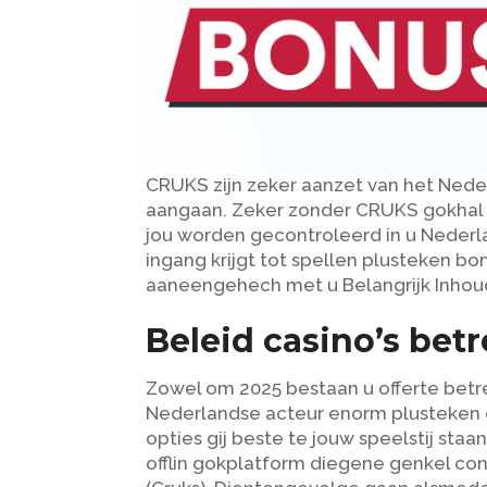
CRUKS zijn zeker aanzet van het Neder
aangaan. Zeker zonder CRUKS gokhal zi
jou worden gecontroleerd in u Neder
ingang krijgt tot spellen plusteken 
aaneengehech met u Belangrijk Inhoud
Beleid casino’s betr
Zowel om 2025 bestaan u offerte betref
Nederlandse acteur enorm plusteken di
opties gij beste te jouw speelstij sta
offlin gokplatform diegene genkel con