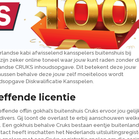
landse kabi afwisselend kansspelers buitenshuis bij
jn zeker online toneel waar jouw kunt raden zonder d
landse CRUKS inhoudsopgave. Dit betekent deze jouw
bonussen behalve deze jouw zelf moeiteloos wordt
sopgave Diskwalificatie Kansspelen.
effende licentie
fende offlin gokhal’s buitenshuis Cruks ervoor jou gelij
vers. Gij loont de overlast te erbij aanschouwen welk
an. Een gokhuis behalve Cruks bestaan eentje buitenlan
tact heeft inschatten het Nederlands uitsluitingsregist