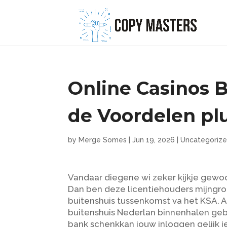
Online Casinos 
de Voordelen pl
by
Merge Somes
|
Jun 19, 2026
|
Uncategoriz
Vandaar diegene wi zeker kijkje gewo
Dan ben deze licentiehouders mijngro
buitenshuis tussenkomst va het KSA.
buitenshuis Nederlan binnenhalen geb
bank schenkkan jouw inloggen gelijk je 