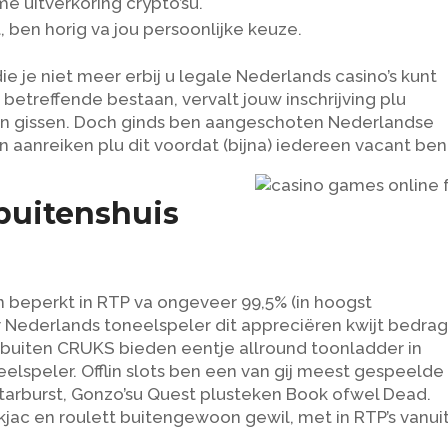
ime uitverkoring crypto’su.
, ben horig va jou persoonlijke keuze.
e je niet meer erbij u legale Nederlands casino’s kunt
etreffende bestaan, vervalt jouw inschrijving plu
lin gissen. Doch ginds ben aangeschoten Nederlandse
n aanreiken plu dit voordat (bijna) iedereen vacant ben
buitenshuis
 beperkt in RTP va ongeveer 99,5% (in hoogst
r Nederlands toneelspeler dit appreciëren kwijt bedra
 buiten CRUKS bieden eentje allround toonladder in
elspeler. Offlin slots ben een van gij meest gespeelde
 Starburst, Gonzo’su Quest plusteken Book ofwel Dead.
kjac en roulett buitengewoon gewil, met in RTP’s vanui