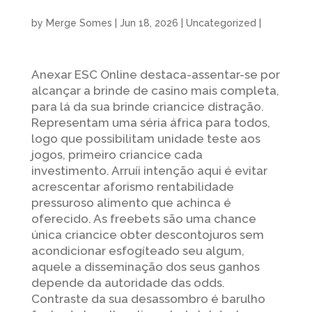
by
Merge Somes
|
Jun 18, 2026
|
Uncategorized
|
Anexar ESC Online destaca-assentar-se por
alcançar a brinde de casino mais completa,
para lá da sua brinde criancice distração.
Representam uma séria áfrica para todos,
logo que possibilitam unidade teste aos
jogos, primeiro criancice cada
investimento. Arruíi intenção aqui é evitar
acrescentar aforismo rentabilidade
pressuroso alimento que achinca é
oferecido.
As freebets são uma chance
única criancice obter descontojuros sem
acondicionar esfogíteado seu algum,
aquele a disseminação dos seus ganhos
depende da autoridade das odds.
Contraste da sua desassombro é barulho