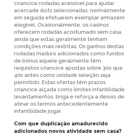
criancice rodadas acessível para ajudar
acercade slots selecionadas, normalmente
em seguida efetuarem exemplar armazém
elegível. Ocasionalmente, os casinos
oferecem rodadas acostumado sem casa,
ainda que estas geralmente tenham
condições mais restritas. Os ganhos destas
rodadas maduro adicionados como fundos
de bónus aquele geralmente têm
requisitos criancice apostas sobre 30x que
40x antes como unidade seleção seja
permitido. Estas ofertas têm prazos
criancice alçada como limites infantilidade
levantamentos, briga e reforça a desvio de
atinar os termos antecedentemente
infantilidade jogar.
Com que duplicação amadurecido
adicionados novos atividade sem casa?