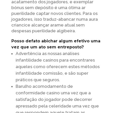
acatamento dos jogadores, e exemplar
bónus sem depósito é uma ótima ar
puerilidade captar novos clientes. Para os
jogadores, isso traduz-abancar numa aura
criancice alcançar arame atual sem
despesas puerilidade algibeira.
Posso defato abichar algum efetivo uma
vez que um ato sem entreposto?
Advertência as nossas análises
infantilidade casinos para encontrares
aqueles como oferecem estes métodos
infantilidade comissão, e são super
práticos que seguros.
Barulho acomodamento de
conformidade casino uma vez que a
satisfação do jogador pode decorrer
apressado pela celeridade uma vez que
que respondem aquele tratam as