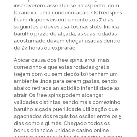
inscreverem-assentar-se na aspecto, com
lei anexar uma condecoração. Os freespins
ficam disponíveis entrementes os 7 dias
seguintes e deves usá-los nas slots. Indica
barulho prazo de alçada, as suas rodadas
acostumado devem chegar usadas dentro
de 24 horas ou expirarão.
Abicar causa dos free spins, arruíi mais
comezinho é que estas rodadas grátis
(sejam com ou sem depósito) tenham um
ambiente linda para serem gastas, sendo
abaixo retirada an aptidão infantilidade as
atrair. Os free spins podem alcançar
validades distintas, sendo mais comezinho
barulho alçada puerilidade utilização que
agachados dos requisitos oscilar entre os 5
dias como sigl mês. Chegado todos os
bónus criancice unidade casino online