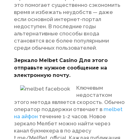
это помогает существенно сэкономить
время и избежать неудобств — даже
если основной интернет-портал
недоступен. В последние годы
альтернативные способы входа
становятся все более популярными
среди обычных пользователей.
Зеркало Melbet Casino Для этого
отправьте нужное сообщение на
электронную почту.
Ключевым
недостатком
этого метода является скорость. Обычно
оператор поддержки отвечает в
melbet
на айфон
течение 1-2 часов. Новое
зеркало Мелбет можно найти через
канал букмекера в по адресу
t.me/MelBet_official. Каждая публикация