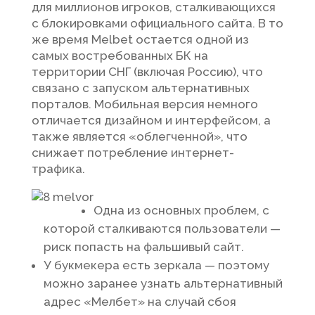
для миллионов игроков, сталкивающихся
с блокировками официального сайта. В то
же время Melbet остается одной из
самых востребованных БК на
территории СНГ (включая Россию), что
связано с запуском альтернативных
порталов. Мобильная версия немного
отличается дизайном и интерфейсом, а
также является «облегченной», что
снижает потребление интернет-
трафика.
Одна из основных проблем, с
которой сталкиваются пользователи —
риск попасть на фальшивый сайт.
У букмекера есть зеркала — поэтому
можно заранее узнать альтернативный
адрес «Мелбет» на случай сбоя