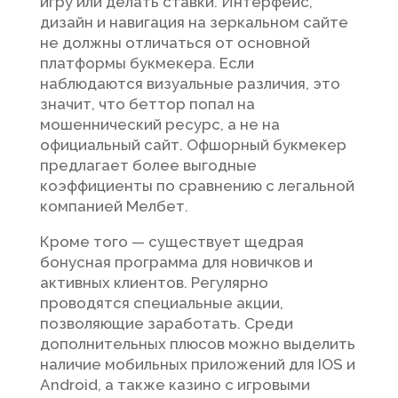
игру или делать ставки. Интерфейс,
дизайн и навигация на зеркальном сайте
не должны отличаться от основной
платформы букмекера. Если
наблюдаются визуальные различия, это
значит, что беттор попал на
мошеннический ресурс, а не на
официальный сайт. Офшорный букмекер
предлагает более выгодные
коэффициенты по сравнению с легальной
компанией Мелбет.
Кроме того — существует щедрая
бонусная программа для новичков и
активных клиентов. Регулярно
проводятся специальные акции,
позволяющие заработать. Среди
дополнительных плюсов можно выделить
наличие мобильных приложений для IOS и
Android, а также казино с игровыми