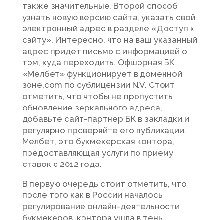
также значительные. Второй способ
узнать новую версию сайта, указать свой
электронный адрес в разделе «Доступ к
сайту». Интересно, что на ваш указанный
адрес придет письмо с информацией о
том, куда переходить. Офшорная БК
«Мелбет» функционирует в доменной
зоне.com по сублицензии N.V. Стоит
отметить, что чтобы не пропустить
обновление зеркального адреса,
добавьте сайт-партнер БК в закладки и
регулярно проверяйте его публикации.
Мелбет, это букмекерская контора,
предоставляющая услуги по приему
ставок с 2012 года.
В первую очередь стоит отметить, что
после того как в России началось
регулирование онлайн-деятельности
букмекеров, контора ушла в тень.