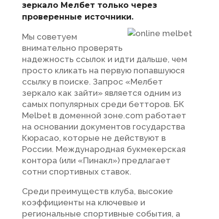
зеркало Мелбет только через
проверенные источники.
Мы советуем
внимательно проверять
надежность ссылок и идти дальше, чем
просто кликать на первую попавшуюся
ссылку в поиске. Запрос «Мелбет
зеркало как зайти» является одним из
самых популярных среди бетторов. БК
Melbet в доменной зоне.com работает
на основании документов государства
Кюрасао, которые не действуют в
России. Международная букмекерская
контора (или «Пинакл») предлагает
сотни спортивных ставок.
Среди преимуществ клуба, высокие
коэффициенты на ключевые и
региональные спортивные события, а