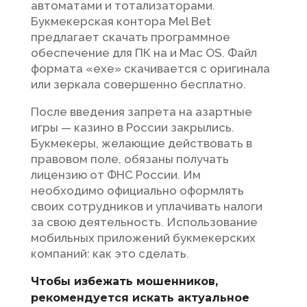
автоматами и тотализаторами.
Букмекерская контора Mel Bet
предлагает скачать программное
обеспечение для ПК на и Mac OS. Файл
формата «exe» скачивается с оригинала
или зеркала совершенно бесплатно.
После введения запрета на азартные
игры — казино в России закрылись.
Букмекеры, желающие действовать в
правовом поле, обязаны получать
лицензию от ФНС России. Им
необходимо официально оформлять
своих сотрудников и уплачивать налоги
за свою деятельность. Использование
мобильных приложений букмекерских
компаний: как это сделать.
Чтобы избежать мошенников,
рекомендуется искать актуальное