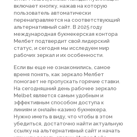
включает кнопку, нажав на которую
пользователь автоматически
перенаправляется на соответствующий
альтернативный сайт. В 2025 году
международная букмекерская контора
Мелбет подтвердит свой лидерский
статус, и сегодня мы исследуем мир
рабочих зеркал и их особенности.
Если вы еще не ознакомились, самое
время понять, как зеркало Мелбет
помогает не пропускать горячие ставки.
На сегодняшний день рабочее зеркало
Melbet является самым удобным и
эффективным способом доступа к
линиям и онлайн-казино букмекера.
Нужно иметь в виду, что чтобы в этом
убедиться, достаточно найти актуальную
ссылку на альтернативный сайт и начать