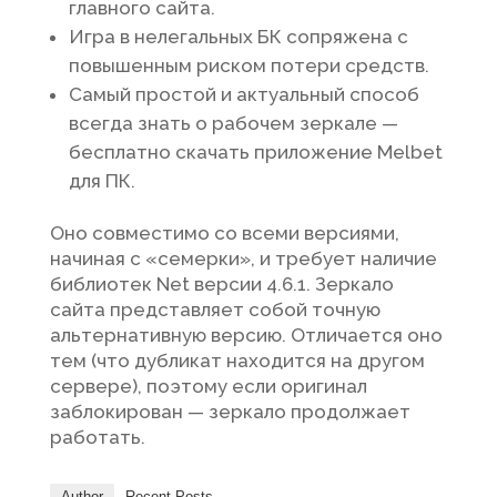
главного сайта.
Игра в нелегальных БК сопряжена с
повышенным риском потери средств.
Самый простой и актуальный способ
всегда знать о рабочем зеркале —
бесплатно скачать приложение Melbet
для ПК.
Оно совместимо со всеми версиями,
начиная с «семерки», и требует наличие
библиотек Net версии 4.6.1. Зеркало
сайта представляет собой точную
альтернативную версию. Отличается оно
тем (что дубликат находится на другом
сервере), поэтому если оригинал
заблокирован — зеркало продолжает
работать.
Author
Recent Posts