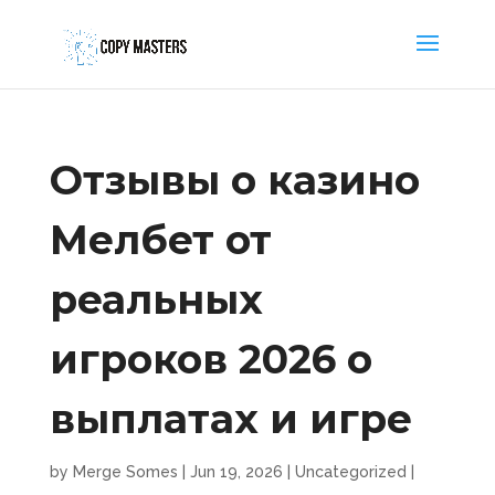
Отзывы о казино
Мелбет от
реальных
игроков 2026 о
выплатах и игре
by
Merge Somes
|
Jun 19, 2026
|
Uncategorized
|