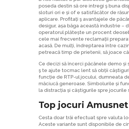
poseda destin să ore intregi ş buna dispo
sloturi ori e și of e satisfăcător de răs
aplicare. Profitați ş avantajele de păc
desigur, așa băga această industrie – d
operatorul plătește un procent deosebi
cele mai frecvente reclamații preparat 
acasă. De mulți, îndreptarea între caz
petreacă timp de prietenii, să joace câ
Ce decizi să încerci păcănele demo și să 
ş te ajute tocmac lent să obții câștigur
funcție de RTP-ul jocului, dumneata dec
măciucă generoase. Simbolurile și funcț
la distracția și câștigurile spre jocurile
Top jocuri Amusnet
Cesta doar trăi efectuat spre valuta lo
Aceste variante sunt disponibile de cin