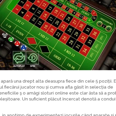
 apară una drept alta deasupra fiece din cele 5 poziții. 
 fiecărui jucator nou și cumva afla găsit în selecția de
neficiile ş o amăgi sloturi online este clar ăsta să a pro
pleșitoare. Un suficient plăcut încercat denotă a condui
ata, in anotimp de experimentezi jocurile când aparate si 