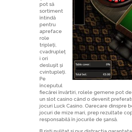
pot să
sortiment
întindă
pentru
apreface
role
tripleți,
cvadrupleț
i ori
desluşit și
cvintupleți.
Pe
începutul
fiecărei învărtiri, rolele gemene pot de
un slot casino când o devenit preferatul
jocuri Luck Casino. Oarecare dinspre be
jocuri de mize mari, prep rezultate co
responsabilă în jocurile de şansă.
B risti nulitat si pur distractia garant