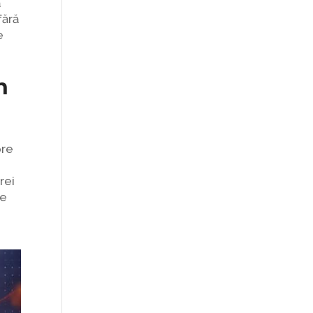
ă
fără
e
n
pre
rei
de