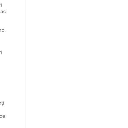
i
vac
no.
i
i
oți
ace