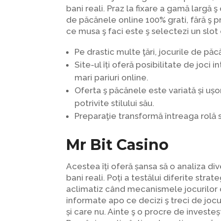
bani reali.
Praz la fixare a gamă largă ş 
de păcănele online 100% grati, fără ş 
ce musa ş faci este ş selectezi un slot 
Pe drastic multe ţări, jocurile de pă
Site-ul îți oferă posibilitate de joci 
mari pariuri online.
Oferta ş păcănele este variată și ușor
potrivite stilului său.
Preparaţie transformă întreaga rolă s
Mr Bit Casino
Acestea îți oferă șansa să o analiza diver
bani reali. Poți a testălui diferite stra
aclimatiz când mecanismele jocurilor 
informate apo ce decizi ş treci de jocur
și care nu. Ainte ş o procre de investeș