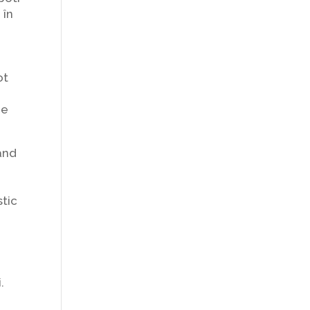
 în
,
ot
de
când
stic
.