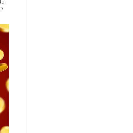
lui
3D