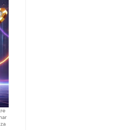
tre
mar
aza