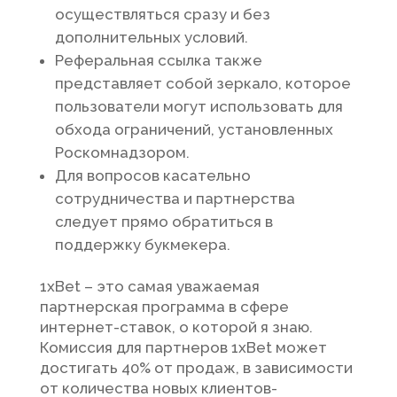
осуществляться сразу и без
дополнительных условий.
Реферальная ссылка также
представляет собой зеркало, которое
пользователи могут использовать для
обхода ограничений, установленных
Роскомнадзором.
Для вопросов касательно
сотрудничества и партнерства
следует прямо обратиться в
поддержку букмекера.
1xBet – это самая уважаемая
партнерская программа в сфере
интернет-ставок, о которой я знаю.
Комиссия для партнеров 1xBet может
достигать 40% от продаж, в зависимости
от количества новых клиентов-