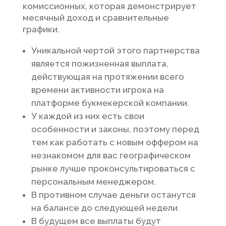
комиссионных, которая демонстрирует
месячный доход и сравнительные
графики.
Уникальной чертой этого партнерства
является пожизненная выплата,
действующая на протяжении всего
времени активности игрока на
платформе букмекерской компании.
У каждой из них есть свои
особенности и законы, поэтому перед
тем как работать с новым оффером на
незнакомом для вас географическом
рынке лучше проконсультироваться с
персональным менеджером.
В противном случае деньги останутся
на балансе до следующей недели.
В будущем все выплаты будут