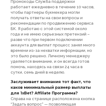
Промокоды Служба поддержки
работает ежедневно в течение 10 часов,
чтобы партнеры букмекера могли
получать ответы на свои вопросы и
рекомендации по продвижению сервиса
БК. Я работаю с этой системой около
года и не имею серьезных претензий –
разве что при первом подключении
аккаунта для выплат процесс занял много
времени из-за нехватки информации, но
это было решено. Личному менеджеру
уделяется внимание, и он всегда готов
помочь, находясь на связи 24 часа в
сутки, семь дней в неделю.
Заслуживает внимания тот факт, что
каков минимальный размер выплаты
для 1xBet? Affiliate Программа?
Справа на странице расположена кнопка
“Задать вопрос” — позволяющая