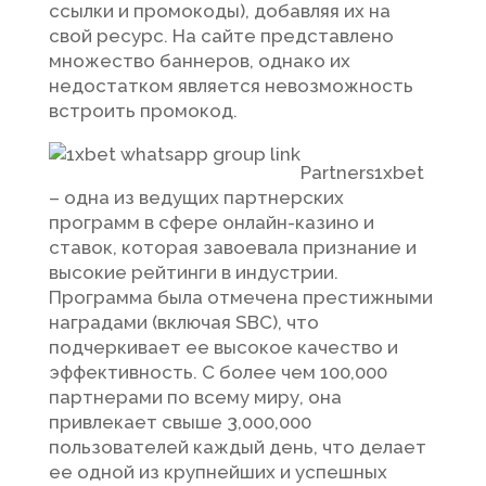
ссылки и промокоды), добавляя их на
свой ресурс. На сайте представлено
множество баннеров, однако их
недостатком является невозможность
встроить промокод.
Partners1xbet
– одна из ведущих партнерских
программ в сфере онлайн-казино и
ставок, которая завоевала признание и
высокие рейтинги в индустрии.
Программа была отмечена престижными
наградами (включая SBC), что
подчеркивает ее высокое качество и
эффективность. С более чем 100,000
партнерами по всему миру, она
привлекает свыше 3,000,000
пользователей каждый день, что делает
ее одной из крупнейших и успешных