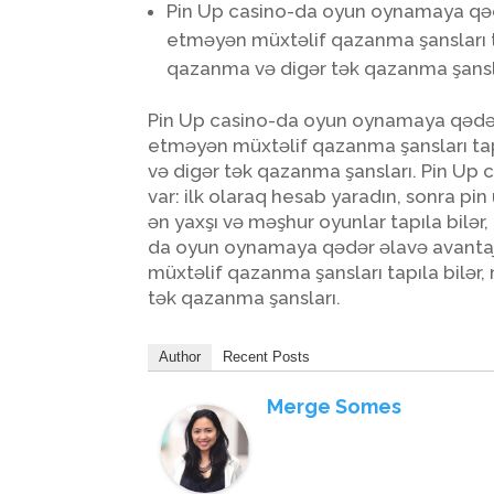
Pin Up casino-da oyun oynamaya qəd
etməyən müxtəlif qazanma şansları t
qazanma və digər tək qazanma şansl
Pin Up casino-da oyun oynamaya qədər
etməyən müxtəlif qazanma şansları ta
və digər tək qazanma şansları. Pin U
var: ilk olaraq hesab yaradın, sonra pin
ən yaxşı və məşhur oyunlar tapıla bilər
da oyun oynamaya qədər əlavə avantaj
müxtəlif qazanma şansları tapıla bilə
tək qazanma şansları.
Author
Recent Posts
Merge Somes