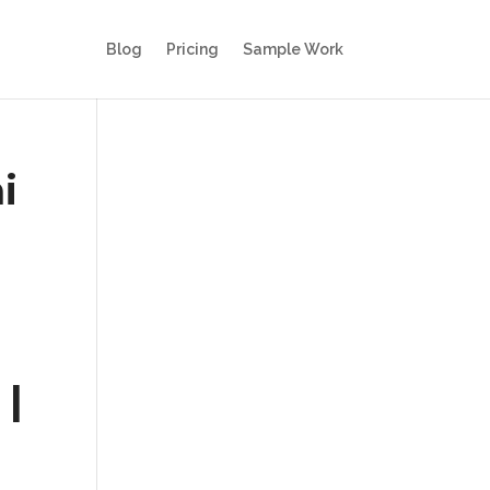
Blog
Pricing
Sample Work
i
 |