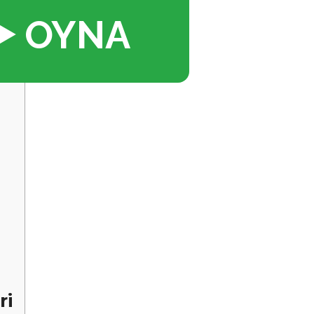
▶️ OYNA
ri