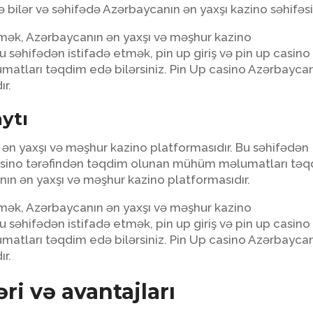
 bilər və səhifədə Azərbaycanın ən yaxşı kazino səhifəsid
etmək, Azərbaycanın ən yaxşı və məşhur kazino
 səhifədən istifadə etmək, pin up giriş və pin up casino
atları təqdim edə bilərsiniz. Pin Up casino Azərbayca
ır.
ytı
 ən yaxşı və məşhur kazino platformasıdır. Bu səhifədən
p casino tərəfindən təqdim olunan mühüm məlumatları tə
nın ən yaxşı və məşhur kazino platformasıdır.
etmək, Azərbaycanın ən yaxşı və məşhur kazino
 səhifədən istifadə etmək, pin up giriş və pin up casino
atları təqdim edə bilərsiniz. Pin Up casino Azərbayca
ır.
ri və avantajları