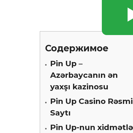
Содержимое
Pin Up –
Azərbaycanın ən
yaxşı kazinosu
Pin Up Casino Rəsmi
Saytı
Pin Up-nun xidmətlə