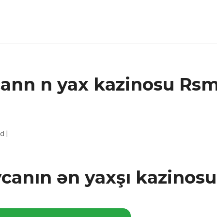
cann n yax kazinosu Rsm
ed
|
canın ən yaxşı kazinosu