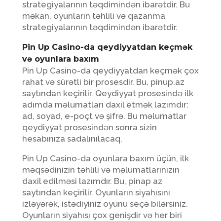
strategiyalarının təqdimindən ibarətdir. Bu
məkan, oyunların təhlili və qazanma
strategiyalarının təqdimindən ibarətdir.
Pin Up Casino-da qeydiyyatdan keçmək
və oyunlara baxım
Pin Up Casino-da qeydiyyatdan keçmək çox
rahat və sürətli bir prosesdir. Bu, pinup.az
saytından keçirilir. Qeydiyyat prosesində ilk
adımda məlumatları daxil etmək lazımdır:
ad, soyad, e-poçt və şifrə. Bu məlumatlar
qeydiyyat prosesindən sonra sizin
hesabınıza sadalınılacaq.
Pin Up Casino-da oyunlara baxım üçün, ilk
məqsədinizin təhlili və məlumatlarınızın
daxil edilməsi lazımdır. Bu, pinap az
saytından keçirilir. Oyunların siyahısını
izləyərək, istədiyiniz oyunu seçə bilərsiniz.
Oyunların siyahısı çox genişdir və her biri