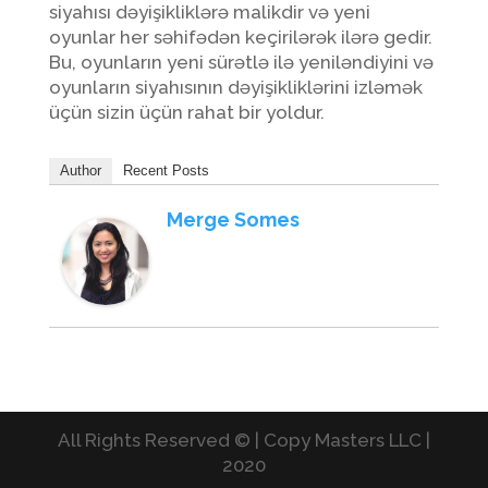
siyahısı dəyişikliklərə malikdir və yeni
oyunlar her səhifədən keçirilərək ilərə gedir.
Bu, oyunların yeni sürətlə ilə yeniləndiyini və
oyunların siyahısının dəyişikliklərini izləmək
üçün sizin üçün rahat bir yoldur.
Author
Recent Posts
Merge Somes
All Rights Reserved © | Copy Masters LLC |
2020