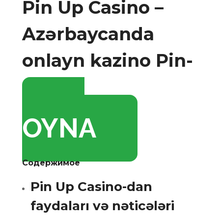
Pin Up Casino –
Azərbaycanda
onlayn kazino Pin-
Up
▶️
OYNA
Содержимое
Pin Up Casino-dan
faydaları və nəticələri