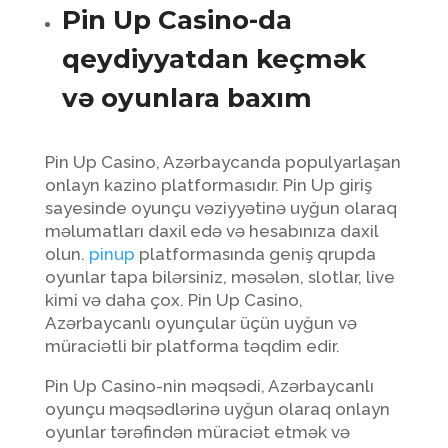
Pin Up Casino-da
qeydiyyatdan keçmək
və oyunlara baxım
Pin Up Casino, Azərbaycanda populyarlaşan
onlayn kazino platformasıdır. Pin Up giriş
sayesinde oyunçu vəziyyətinə uyğun olaraq
məlumatları daxil edə və hesabınıza daxil
olun.
pinup
platformasında geniş qrupda
oyunlar tapa bilərsiniz, məsələn, slotlar, live
kimi və daha çox. Pin Up Casino,
Azərbaycanlı oyunçular üçün uyğun və
müraciətli bir platforma təqdim edir.
Pin Up Casino-nin məqsədi, Azərbaycanlı
oyunçu məqsədlərinə uyğun olaraq onlayn
oyunlar tərəfindən müraciət etmək və