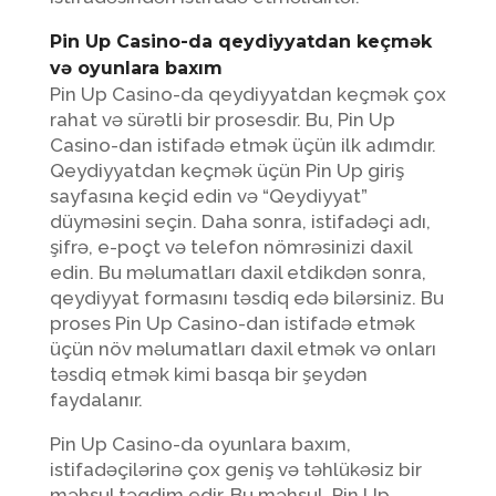
Pin Up Casino-da qeydiyyatdan keçmək
və oyunlara baxım
Pin Up Casino-da qeydiyyatdan keçmək çox
rahat və sürətli bir prosesdir. Bu, Pin Up
Casino-dan istifadə etmək üçün ilk adımdır.
Qeydiyyatdan keçmək üçün Pin Up giriş
sayfasına keçid edin və “Qeydiyyat”
düyməsini seçin. Daha sonra, istifadəçi adı,
şifrə, e-poçt və telefon nömrəsinizi daxil
edin. Bu məlumatları daxil etdikdən sonra,
qeydiyyat formasını təsdiq edə bilərsiniz. Bu
proses Pin Up Casino-dan istifadə etmək
üçün növ məlumatları daxil etmək və onları
təsdiq etmək kimi basqa bir şeydən
faydalanır.
Pin Up Casino-da oyunlara baxım,
istifadəçilərinə çox geniş və təhlükəsiz bir
məhsul təqdim edir. Bu məhsul, Pin Up