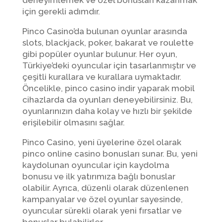
deneyimlemek ve özel bonusları kazanmak
için gerekli adımdır.
Pinco Casino’da bulunan oyunlar arasında
slots, blackjack, poker, bakarat ve roulette
gibi popüler oyunlar bulunur. Her oyun,
Türkiye’deki oyuncular için tasarlanmıştır ve
çeşitli kurallara ve kurallara uymaktadır.
Öncelikle, pinco casino indir yaparak mobil
cihazlarda da oyunları deneyebilirsiniz. Bu,
oyunlarınızın daha kolay ve hızlı bir şekilde
erişilebilir olmasını sağlar.
Pinco Casino, yeni üyelerine özel olarak
pinco online casino bonusları sunar. Bu, yeni
kaydolunan oyuncular için kaydolma
bonusu ve ilk yatırımıza bağlı bonuslar
olabilir. Ayrıca, düzenli olarak düzenlenen
kampanyalar ve özel oyunlar sayesinde,
oyuncular sürekli olarak yeni fırsatlar ve