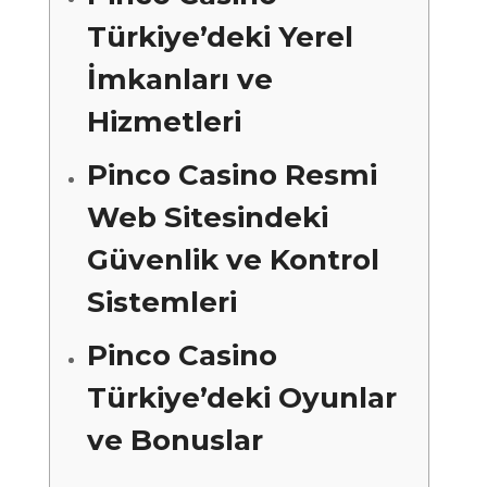
Türkiye’deki Yerel
İmkanları ve
Hizmetleri
Pinco Casino Resmi
Web Sitesindeki
Güvenlik ve Kontrol
Sistemleri
Pinco Casino
Türkiye’deki Oyunlar
ve Bonuslar