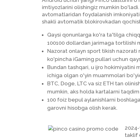
Android uchun yangi Pinco dasturini o
imtiyozlarini olishingiz mumkin bo'ladi
avtomatlaridan foydalanish imkoniyati 
shakli avtomatik blokirovkadan qochish
Qaysi qonunlarga ko'ra ta'tilga chiqqa
100100 dollardan jarimaga tortilishi
Nazorat onlayn sport tikish nazorati 
ko'pincha iGaming pullari uchun qay
Bundan tashqari, u ijro hokimiyatini 
ichiga olgan o'yin muammolari bo'yich
BTC, Doge, LTC va siz ETH tan olinis
mumkin, aks holda kartalarni taqdim 
100 foiz bepul aylanishlarni boshlag
garovni hisobga olish kerak.
2024-y
taklif