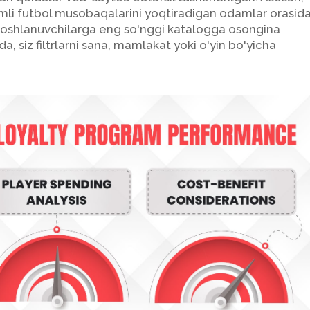
lamli futbol musobaqalarini yoqtiradigan odamlar orasid
boshlanuvchilarga eng so'nggi katalogga osongina
a, siz filtrlarni sana, mamlakat yoki o'yin bo'yicha