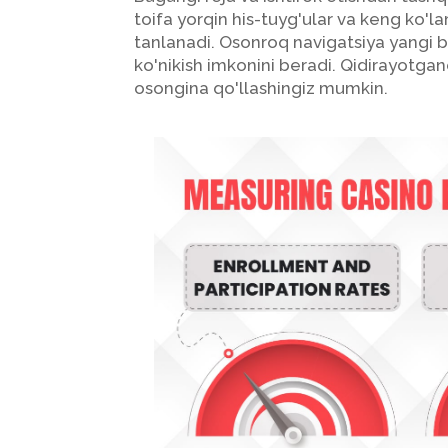
toifa yorqin his-tuyg'ular va keng ko'
tanlanadi. Osonroq navigatsiya yangi 
ko'nikish imkonini beradi. Qidirayotgand
osongina qo'llashingiz mumkin.