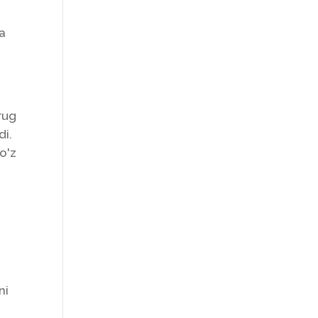
za
rug
di.
o'z
ni