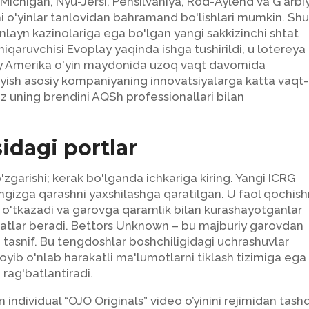
 Michigan, Nyu-Jersi, Pensilvaniya, Rod-Aylend va G'arbi
hi o'yinlar tanlovidan bahramand bo'lishlari mumkin.
Sh
onlayn kazinolariga ega bo'lgan yangi sakkizinchi shtat
hiqaruvchisi Evoplay yaqinda ishga tushirildi, u lotereya
oliy Amerika o'yin maydonida uzoq vaqt davomida
ayish asosiy kompaniyaning innovatsiyalarga katta vaqt-
siz uning brendini AQSh professionallari bilan
idagi portlar
zgarishi; kerak bo'lganda ichkariga kiring. Yangi ICRG
ngizga qarashni yaxshilashga qaratilgan. U faol qochish
ni o'tkazadi va garovga qaramlik bilan kurashayotganlar
atlar beradi. Bettors Unknown – bu majburiy garovdan
tasnif. Bu tengdoshlar boshchiligidagi uchrashuvlar
ib o'nlab harakatli ma'lumotlarni tiklash tizimiga ega
i rag'batlantiradi.
individual “OJO Originals” video o’yinini rejimidan tashq