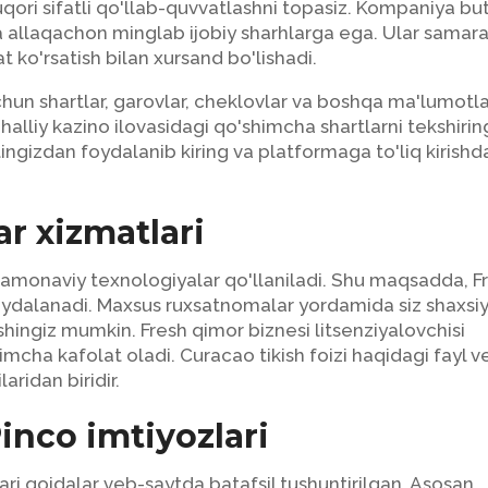
yuqori sifatli qo'llab-quvvatlashni topasiz. Kompaniya bu
 allaqachon minglab ijobiy sharhlarga ega. Ular samara
t ko'rsatish bilan xursand bo'lishadi.
hun shartlar, garovlar, cheklovlar va boshqa ma'lumotl
alliy kazino ilovasidagi qo'shimcha shartlarni tekshirin
ngizdan foydalanib kiring va platformaga to'liq kirishd
ar xizmatlari
zamonaviy texnologiyalar qo'llaniladi. Shu maqsadda, F
foydalanadi. Maxsus ruxsatnomalar yordamida siz shaxsi
hingiz mumkin. Fresh qimor biznesi litsenziyalovchisi
mcha kafolat oladi. Curacao tikish foizi haqidagi fayl v
laridan biridir.
nco imtiyozlari
ari qoidalar veb-saytda batafsil tushuntirilgan. Asosan,