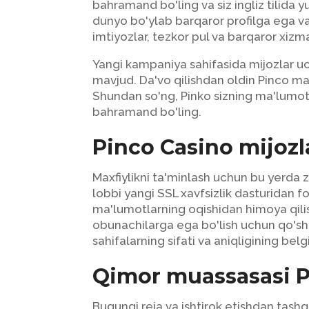
bahramand bo'ling va siz ingliz tilida 
dunyo bo'ylab barqaror profilga ega va
imtiyozlar, tezkor pul va barqaror xizma
Yangi kampaniya sahifasida mijozlar uc
mavjud. Da'vo qilishdan oldin Pinco mah
Shundan so'ng, Pinko sizning ma'lumoti
bahramand bo'ling.
Pinco Casino mijozl
Maxfiylikni ta'minlash uchun bu yerda 
lobbi yangi SSL xavfsizlik dasturidan 
ma'lumotlarning oqishidan himoya qilis
obunachilarga ega bo'lish uchun qo'shi
sahifalarning sifati va aniqligining belgi
Qimor muassasasi Pi
Bugungi reja va ishtirok etishdan tashq