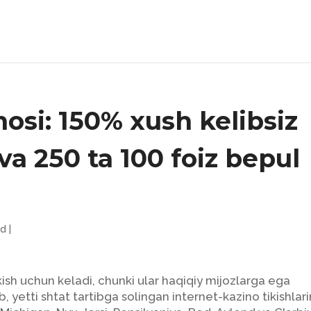
nosi: 150% xush kelibsiz
 va 250 ta 100 foiz bepul
ed
|
ikish uchun keladi, chunki ular haqiqiy mijozlarga ega
b, yetti shtat tartibga solingan internet-kazino tikishlari