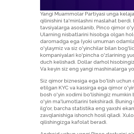
Yangi Muammolar Partiyasi unga kelajak
qilinishini ta'minlashni maslahat berdi.
tavsiyalarga asoslanib, Pinco qimor o'y
Ularning nisbatlarini hisobga olgan ho
daromadga ega (yoki umuman odamlar
o'ylaymiz va siz o'yinchilar bilan bog'li
kompaniyalari ko'pincha o'zlarining yu
duch kelishadi. Dollar darhol hisobingi
Va keyin siz eng yangi mashinalarga yo
Siz qimor biznesiga ega bo'lish uchun o
etilgan KYC va kassirga ega qimor o'yinl
bosh o'yin xodimi bo'lishingiz mumkin 
o'yin ma'lumotlarini tekshiradi. Buni
ilg'or, barcha statistika eng yaxshi ek
zavqlanishiga ishonch hosil qiladi. Xulo
qilishingizga kafolat beradi.