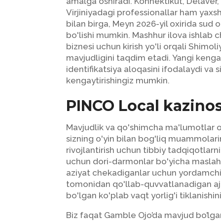
amalga oshiradi. Konnektikut, Delaver,
Virjiniyadagi professionallar ham yaxs
bilan birga, Meyn 2026-yil oxirida sud 
bo'lishi mumkin. Mashhur ilova ishlab c
biznesi uchun kirish yo'li orqali Shim
mavjudligini taqdim etadi. Yangi keng
identifikatsiya aloqasini ifodalaydi va 
kengaytirishingiz mumkin.
PINCO Local kazinos
Mavjudlik va qo'shimcha ma'lumotlar o'
sizning o'yin bilan bog'liq muammolari
rivojlantirish uchun tibbiy tadqiqotlar
uchun dori-darmonlar bo'yicha maslah
aziyat chekadiganlar uchun yordamchi 
tomonidan qo'llab-quvvatlanadigan ajoy
bo'lgan ko'plab vaqt yorlig'i tiklanishin
Biz faqat Gamble Ojo’da mavjud bo’lgan 