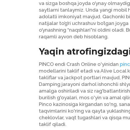
va sizga boshqa joyda o’ynay olmaydig
saytlarni tanlaymiz. Unda yangi mobil 
adolatli imkoniyat mavjud. Qachonki bir
natijalar to’g’ri uchrashuv bo’lgan joy
o’ynashning “naqshlari”ni oldini oladi. 
raqamli ayvon deb hisoblang.
Yaqin atrofingizdag
PINCO endi Crash Online o'yinidan
pinc
modellarini taklif etadi va Alive Local
takliflar va jackpot portlari mavjud, PIN
Damping jarayoni darhol ishonchli shlyu
amalga oshiriladi va siz rag'batlantiri
burilish g'oyalari, mos o'yin va amal qi
Pinco kazinosiga kirgandan so'ng, sana
taqvimlarini ko'ring va qayta yuklashi
cheklovlar, vaqt tugashlari va qisqa mu
taklif qiladi.