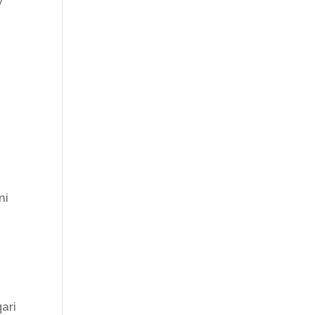
y
u
ni
ari