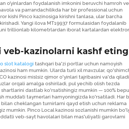
an o’yinlardan foydalanish imkonini beruvchi hamroh v
havola va parrandachilikda har bir professional uchun
or kishi Pinco kazinosiga kirishni tanlasa, ular barcha
ga kirishadi. Yangi ilova MT19937 formulasidan foydalanib
Buni trillionlab kilometrlardan iborat kartalardan elektro
i veb-kazinolarni kashf eting
o slot katalogi
tashqari ba'zi portlar uchun namoyish
 kazinosi ham mumkin. Ularda turli xil mavzular, qo'shim
CO kazinosi mislsiz qimor o'yinlari tajribasini va'da qiladi
zlar orqali amalga oshiriladi, pul yechib olish tezda
sh shartlarini dastlab ko'rsatishingiz mumkin — 100% bepu
lish muddati taymerlari hamyoningizda ko'rsatiladi. Har b
 bilan cheklangan turnirlarni qayd etish uchun reklama
ngiz mumkin. Pinco Local kazinosi sozlanishi mumkin bo'
ddatli veb-sayt havolalari bilan mas'uliyatli garovlarni