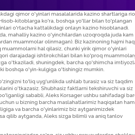
dagi qimor o'yinlari masalalarida kazino shartlariga ri
 Hisob-kitoblarga ko'ra, boshqa yo'llar bilan to'plangan
inlari o'rtacha kattalikdagi onlayn kazino hisoblanadi.
lda, mahalliy kazino o'yinchilardan uzoqroqda juda kam
dan muammolar olinmagan). Biz kazinoning hajmi haq
q muammolarni hal qilasiz, chunki yirik qimor o'yinlari
qori darajadagi ishtirokchilari bilan ko'proq muammola
zga o'tkaziladi, shuningdek, barcha qo'shimcha imtiyozla
ki boshqa o'yin-kulgiga o'tishingiz mumkin.
'zingizni to'liq uyg'unlikda ushlab turasiz va siz taqdim
arini o'tkazasiz. Shubhasiz faktlarni tekshiruvchi va siz
bo'lganligi sababli, Aleks Korsager ushbu sahifadagi ba
ng uchun u bizning barcha maslahatlarimiz haqiqatan ham
anligiga va barcha o'yinlarimiz biz aytganimizdek
sa qilib aytganda, Aleks sizga bilimli va aniq tanlov