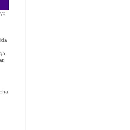
oya
ida
rga
r.
rcha