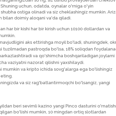
'rnatganingizdan so'ng, siz ushbu provayderdan cheklov
. Shuning uchun, odatda, oynalar o'rniga o'yin
shubha ostiga olinadi va siz cheklashingiz mumkin. Ari
 bilan doimiy aloqani va'da qiladi.
n har bir kishi har bir kirish uchun 10100 dollardan va
 mumkin.
mavjudligini aks ettirishga moyil bo'ladi, shuningdek, ok
si tuzilmadan pastroqda bo'lsa, 18% soliqdan foydalana
markazlashtiradi va qo'shimcha boshqariladigan joylarni 
a vaziyatni nazorat qilishni yaxshilaydi.
hi mumkin va kripto ichida sovg'alarga ega bo'lishingiz
eting.
aningizda va siz rag'batlantirmoqchi bo'lsangiz, yangi
ildan beri sevimli kazino yangi Pinco dasturini o'rnatish
 qilgan bo'lishi mumkin, 10 mingdan ortiq slotlardan