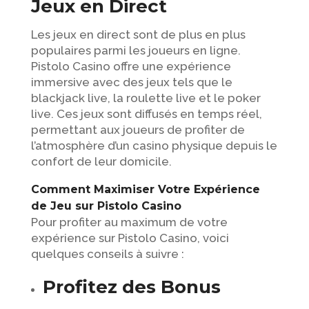
Jeux en Direct
Les jeux en direct sont de plus en plus
populaires parmi les joueurs en ligne.
Pistolo Casino offre une expérience
immersive avec des jeux tels que le
blackjack live, la roulette live et le poker
live. Ces jeux sont diffusés en temps réel,
permettant aux joueurs de profiter de
l’atmosphère d’un casino physique depuis le
confort de leur domicile.
Comment Maximiser Votre Expérience
de Jeu sur Pistolo Casino
Pour profiter au maximum de votre
expérience sur Pistolo Casino, voici
quelques conseils à suivre :
Profitez des Bonus