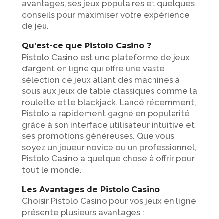
avantages, ses jeux populaires et quelques
conseils pour maximiser votre expérience
de jeu.
Qu’est-ce que Pistolo Casino ?
Pistolo Casino est une plateforme de jeux
d’argent en ligne qui offre une vaste
sélection de jeux allant des machines à
sous aux jeux de table classiques comme la
roulette et le blackjack. Lancé récemment,
Pistolo a rapidement gagné en popularité
grâce à son interface utilisateur intuitive et
ses promotions généreuses. Que vous
soyez un joueur novice ou un professionnel,
Pistolo Casino a quelque chose à offrir pour
tout le monde.
Les Avantages de Pistolo Casino
Choisir Pistolo Casino pour vos jeux en ligne
présente plusieurs avantages :