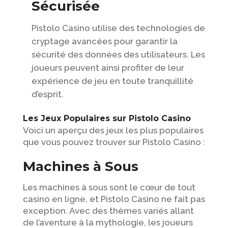
Sécurisée
Pistolo Casino utilise des technologies de
cryptage avancées pour garantir la
sécurité des données des utilisateurs. Les
joueurs peuvent ainsi profiter de leur
expérience de jeu en toute tranquillité
d’esprit.
Les Jeux Populaires sur Pistolo Casino
Voici un aperçu des jeux les plus populaires
que vous pouvez trouver sur Pistolo Casino :
Machines à Sous
Les machines à sous sont le cœur de tout
casino en ligne, et Pistolo Casino ne fait pas
exception. Avec des thèmes variés allant
de l’aventure à la mythologie, les joueurs