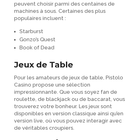
peuvent choisir parmi des centaines de
machines à sous. Certaines des plus
populaires incluent :
Starburst
Gonzo’s Quest
Book of Dead
Jeux de Table
Pour les amateurs de jeux de table, Pistolo
Casino propose une sélection
impressionnante. Que vous soyez fan de
roulette, de blackjack ou de baccarat, vous
trouverez votre bonheur. Les jeux sont
disponibles en version classique ainsi qu’en
version live, où vous pouvez interagir avec
de véritables croupiers.