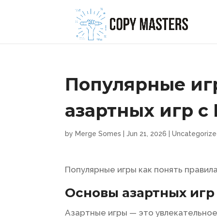
Популярные иг
азартных игр с
by
Merge Somes
|
Jun 21, 2026
|
Uncategoriz
Популярные игры как понять правила
Основы азартных игр
Азартные игры — это увлекательное