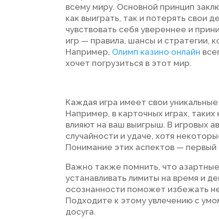
всему миру. Основной принцип заклю
как выиграть, так и потерять свои 
чувствовать себя увереннее и при
игр — правила, шансы и стратегии, 
Например,
Олимп казино онлайн
все
хочет погрузиться в этот мир.
Каждая игра имеет свои уникальные
Например, в карточных играх, таких 
влияют на ваш выигрыш. В игровых а
случайности и удаче, хотя некотор
Понимание этих аспектов — первый ш
Важно также помнить, что азартные
устанавливать лимиты на время и де
осознанности поможет избежать не
Подходите к этому увлечению с умо
досуга.