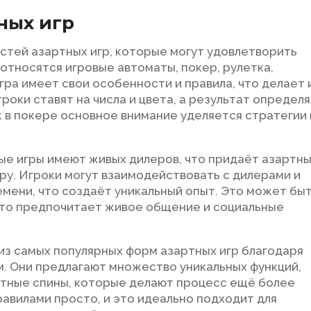
ных игр
тей азартных игр, которые могут удовлетворить
относятся игровые автоматы, покер, рулетка,
гра имеет свои особенности и правила, что делает 
гроки ставят на числа и цвета, а результат определ
к в покере основное внимание уделяется стратегии 
ые игры имеют живых дилеров, что придаёт азартн
у. Игроки могут взаимодействовать с дилерами и
емени, что создаёт уникальный опыт. Это может бы
 кто предпочитает живое общение и социальные
из самых популярных форм азартных игр благодаря
. Они предлагают множество уникальных функций,
атные спины, которые делают процесс ещё более
равилами просто, и это идеально подходит для