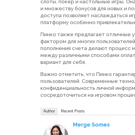
слоты, покер и настольные игры. О
и множеству бонусов для новых и п
доступа позволяет наслаждаться иг
платформу особенно привлекательн
Пинко также предлагает отличные у
фактором для многих пользователе
пополнения счета делают процесс 
между различными способами оплат
вариант для себя.
Важно отметить, что Пинко гаранти
пользователей. Современные техно
конфиденциальность личной информа
сосредоточиться на игровом процес
Author
Recent Posts
Merge Somes