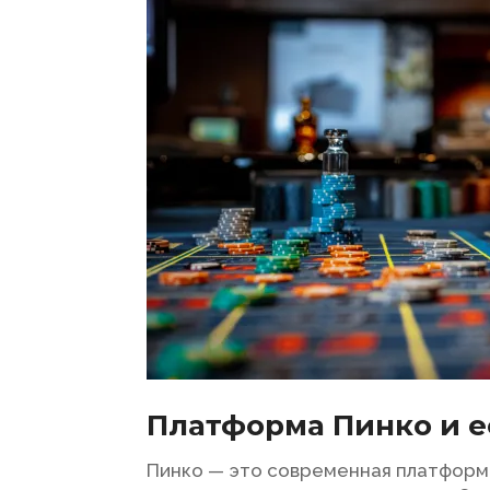
Платформа Пинко и е
Пинко — это современная платформа