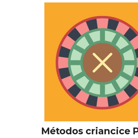
Métodos criancice 