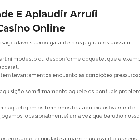
e E Aplaudir Arruíi
Casino Online
desagradáveis como garante e os jogadores possam
artini modesto ou desconforme coquetel que é exemp
accarat.
rmitem levantamentos enquanto as condições pressuros
eaquisição sem firmamento aquele os pontuais proble
ina aquele jamais tenhamos testado exaustivamente
jogamos, ocasionalmente) uma vez que barulho nosso
 podem cometer unidade armazém oulevantar os seus