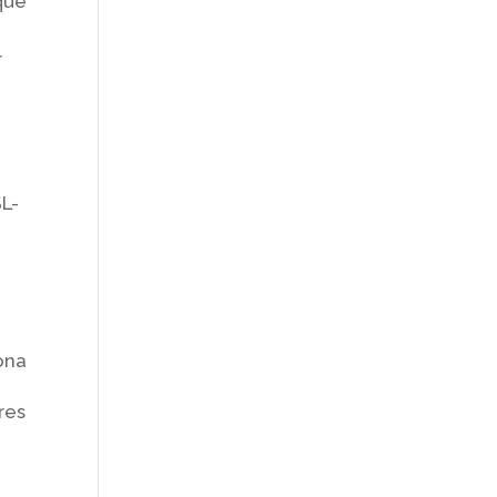
que
r
SL-
ona
res