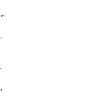
 as
s
o
am