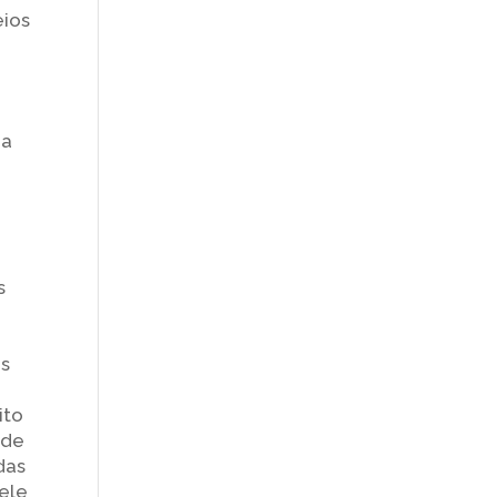
eios
ga
e
s
as
ito
 de
das
uele