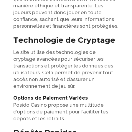
manière éthique et transparente. Les
joueurs peuvent donc jouer en toute
confiance, sachant que leurs informations
personnelles et financières sont protégées.
Technologie de Cryptage
Le site utilise des technologies de
cryptage avancées pour sécuriser les
transactions et protéger les données des
utilisateurs. Cela permet de prévenir tout
accès non autorisé et d’assurer un
environnement de jeu sûr.
Options de Paiement Variées
Posido Casino propose une multitude
d’options de paiement pour faciliter les
dépôts et les retraits.