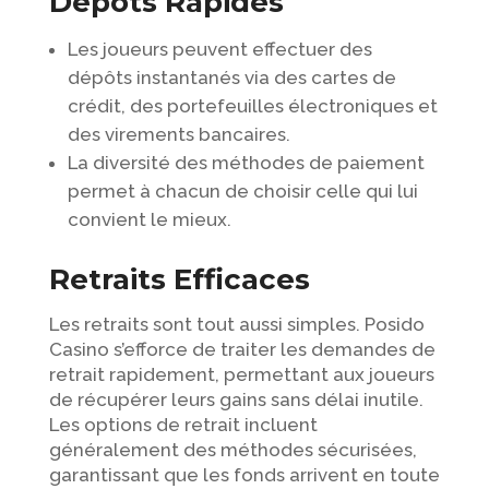
Dépôts Rapides
Les joueurs peuvent effectuer des
dépôts instantanés via des cartes de
crédit, des portefeuilles électroniques et
des virements bancaires.
La diversité des méthodes de paiement
permet à chacun de choisir celle qui lui
convient le mieux.
Retraits Efficaces
Les retraits sont tout aussi simples. Posido
Casino s’efforce de traiter les demandes de
retrait rapidement, permettant aux joueurs
de récupérer leurs gains sans délai inutile.
Les options de retrait incluent
généralement des méthodes sécurisées,
garantissant que les fonds arrivent en toute