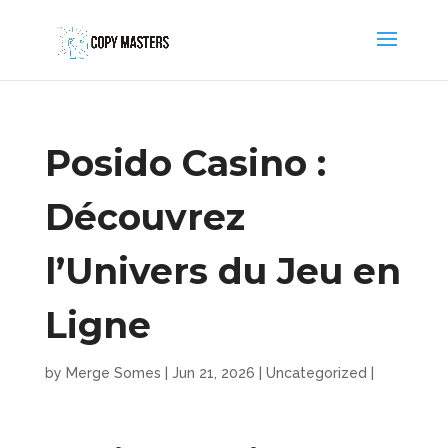
Posido Casino :
Découvrez
l’Univers du Jeu en
Ligne
by
Merge Somes
|
Jun 21, 2026
|
Uncategorized
|