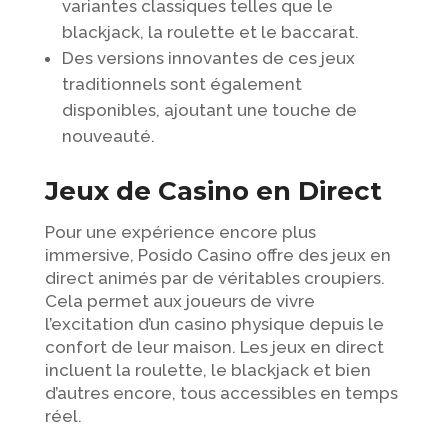
variantes classiques telles que le
blackjack, la roulette et le baccarat.
Des versions innovantes de ces jeux
traditionnels sont également
disponibles, ajoutant une touche de
nouveauté.
Jeux de Casino en Direct
Pour une expérience encore plus
immersive, Posido Casino offre des jeux en
direct animés par de véritables croupiers.
Cela permet aux joueurs de vivre
l’excitation d’un casino physique depuis le
confort de leur maison. Les jeux en direct
incluent la roulette, le blackjack et bien
d’autres encore, tous accessibles en temps
réel.