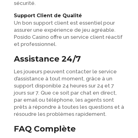
sécurité.
Support Client de Qualité
Un bon support client est essentiel pour
assurer une expérience de jeu agréable.
Posido Casino offre un service client réactif
et professionnel.
Assistance 24/7
Les joueurs peuvent contacter le service
d’assistance à tout moment, grâce à un
support disponible 24 heures sur 24 et 7
jours sur 7. Que ce soit par chat en direct,
par email ou téléphone, les agents sont
prêts à répondre à toutes les questions et à
résoudre les problèmes rapidement.
FAQ Complète