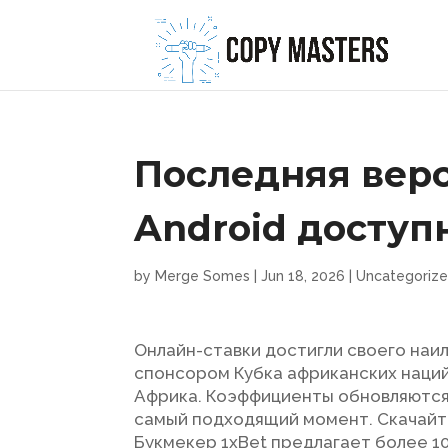
Последняя верс
Android доступн
by
Merge Somes
|
Jun 18, 2026
|
Uncategoriz
Онлайн-ставки достигли своего наи
спонсором Кубка африканских наций
Африка. Коэффициенты обновляются 
самый подходящий момент. Скачайт
Букмекер 1xBet предлагает более 1