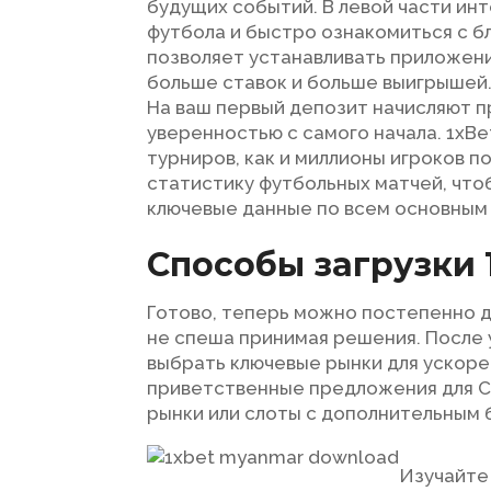
будущих событий. В левой части инт
футбола и быстро ознакомиться с б
позволяет устанавливать приложени
больше ставок и больше выигрышей.
На ваш первый депозит начисляют п
уверенностью с самого начала. 1xBe
турниров, как и миллионы игроков 
статистику футбольных матчей, что
ключевые данные по всем основным 
Способы загрузки 
Готово, теперь можно постепенно д
не спеша принимая решения. После
выбрать ключевые рынки для ускоре
приветственные предложения для С
рынки или слоты с дополнительным 
Изучайте 