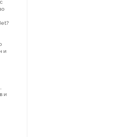
 с
во
Bet?
ю
ч и
,
в и
ь