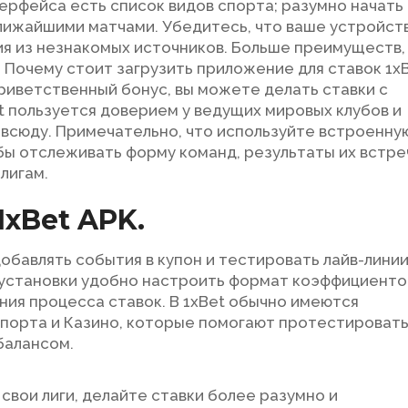
ерфейса есть список видов спорта; разумно начать
лижайшими матчами. Убедитесь, что ваше устройст
я из незнакомых источников. Больше преимуществ,
 Почему стоит загрузить приложение для ставок 1x
риветственный бонус, вы можете делать ставки с
t пользуется доверием у ведущих мировых клубов и
повсюду. Примечательно, что используйте встроенну
бы отслеживать форму команд, результаты их встре
лигам.
1xBet APK.
обавлять события в купон и тестировать лайв-линии
 установки удобно настроить формат коэффициенто
ния процесса ставок. В 1xBet обычно имеются
порта и Казино, которые помогают протестироват
балансом.
свои лиги, делайте ставки более разумно и