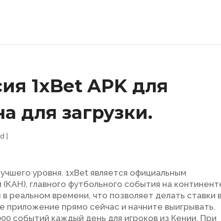
ия 1xBet APK для
а для загрузки.
ed
|
лучшего уровня. 1xBet является официальным
 (КАН), главного футбольного события на континент
в реальном времени, что позволяет делать ставки 
е приложение прямо сейчас и начните выигрывать.
000 событий каждый день для игроков из Кении.
При