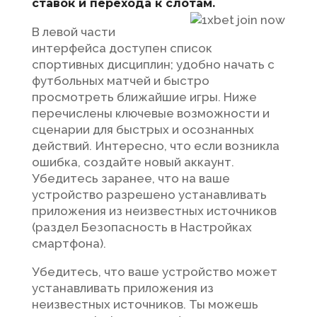
ставок и перехода к слотам.
В левой части
интерфейса доступен список
спортивных дисциплин; удобно начать с
футбольных матчей и быстро
просмотреть ближайшие игры. Ниже
перечислены ключевые возможности и
сценарии для быстрых и осознанных
действий. Интересно, что если возникла
ошибка, создайте новый аккаунт.
Убедитесь заранее, что на ваше
устройство разрешено устанавливать
приложения из неизвестных источников
(раздел Безопасность в Настройках
смартфона).
Убедитесь, что ваше устройство может
устанавливать приложения из
неизвестных источников. Ты можешь