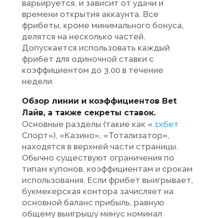
варьируется, и зависит от удачи и
времени открытия аккаунта. Все
фрибеты, кроме минимального бонуса,
делятся на несколько частей.
Допускается использовать каждый
фрибет для одиночной ставки с
коэффициентом до 3.00 в течение
недели.
Обзор линии и коэффициентов Bet
Лайв, а также секреты ставок.
Основные разделы (такие как «
1хбет
Спорт»), «Казино», «Тотализатор»,
находятся в верхней части страницы.
Обычно существуют ограничения по
типам купонов, коэффициентам и срокам
использования. Если фрибет выигрывает,
букмекерская контора зачисляет на
основной баланс прибыль, равную
общему выигрышу минус номинал