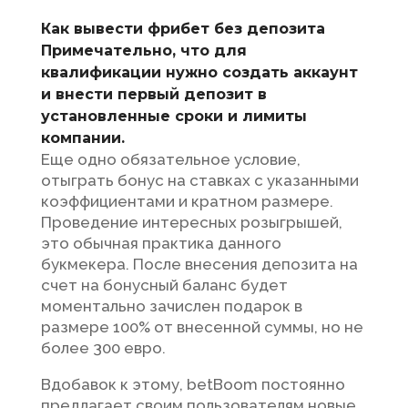
Как вывести фрибет без депозита
Примечательно, что для
квалификации нужно создать аккаунт
и внести первый депозит в
установленные сроки и лимиты
компании.
Еще одно обязательное условие,
отыграть бонус на ставках с указанными
коэффициентами и кратном размере.
Проведение интересных розыгрышей,
это обычная практика данного
букмекера. После внесения депозита на
счет на бонусный баланс будет
моментально зачислен подарок в
размере 100% от внесенной суммы, но не
более 300 евро.
Вдобавок к этому, betBoom постоянно
предлагает своим пользователям новые