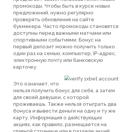
промокоды. Чтобы быть в курсе новых
предложений, нужно регулярно
проверять обновления на сайте
букмекера. Часто промокоды становятся
доступны перед важными матчами или
спортивными событиями. Бонус на
первый депозит можно получить только
один раз на семью, компьютер, IP-адрес,
электронную почту или банковскую
карточку.
Это означает, что
нельзя получить бонус для себя, а затем
для своей девушки, с которой
проживаешь. Также нельзя отыграть два
бонуса и вывести деньги на одну и ту же
карту. Информация о действующих
акциях, как правило, размещается на
главной странице или в разделе акций