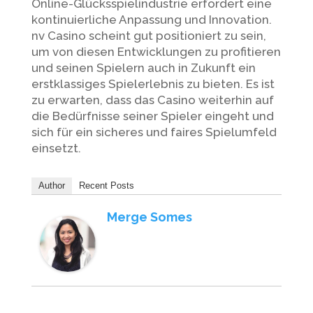
Online-Glücksspielindustrie erfordert eine
kontinuierliche Anpassung und Innovation.
nv Casino scheint gut positioniert zu sein,
um von diesen Entwicklungen zu profitieren
und seinen Spielern auch in Zukunft ein
erstklassiges Spielerlebnis zu bieten. Es ist
zu erwarten, dass das Casino weiterhin auf
die Bedürfnisse seiner Spieler eingeht und
sich für ein sicheres und faires Spielumfeld
einsetzt.
Author
Recent Posts
Merge Somes