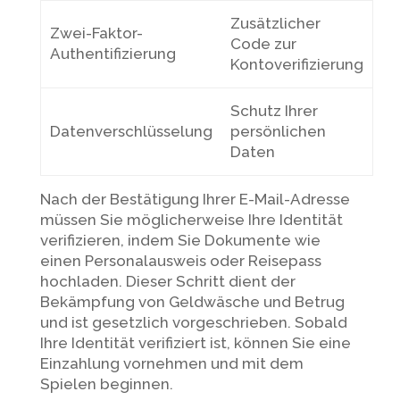
Zusätzlicher
Zwei-Faktor-
Code zur
Authentifizierung
Kontoverifizierung
Schutz Ihrer
Datenverschlüsselung
persönlichen
Daten
Nach der Bestätigung Ihrer E-Mail-Adresse
müssen Sie möglicherweise Ihre Identität
verifizieren, indem Sie Dokumente wie
einen Personalausweis oder Reisepass
hochladen. Dieser Schritt dient der
Bekämpfung von Geldwäsche und Betrug
und ist gesetzlich vorgeschrieben. Sobald
Ihre Identität verifiziert ist, können Sie eine
Einzahlung vornehmen und mit dem
Spielen beginnen.