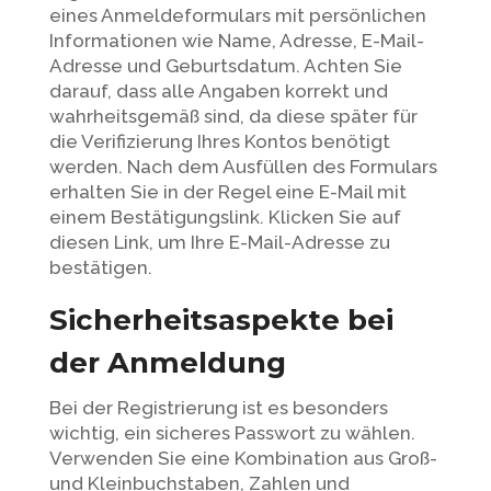
eines Anmeldeformulars mit persönlichen
Informationen wie Name, Adresse, E-Mail-
Adresse und Geburtsdatum. Achten Sie
darauf, dass alle Angaben korrekt und
wahrheitsgemäß sind, da diese später für
die Verifizierung Ihres Kontos benötigt
werden. Nach dem Ausfüllen des Formulars
erhalten Sie in der Regel eine E-Mail mit
einem Bestätigungslink. Klicken Sie auf
diesen Link, um Ihre E-Mail-Adresse zu
bestätigen.
Sicherheitsaspekte bei
der Anmeldung
Bei der Registrierung ist es besonders
wichtig, ein sicheres Passwort zu wählen.
Verwenden Sie eine Kombination aus Groß-
und Kleinbuchstaben, Zahlen und