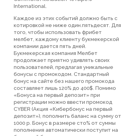
International.
Каждое из этих событий должно быть с
котировкой не ниже один.пятьдесят. Для
того, чтобы использовать фрибет
мелбет, каждому клиенту букмекерской
компании дается пять дней.
Букмекерская компания Мелбет
продолжает приятно удивлять своих
пользователей, предлагая уникальные
бонусы с промокодом. Стандартный
бонус на сайте без нашего промокода
составляет лишь 120% до 400$. Помимо
«Бонуса на первый депозит» при
регистрации можно ввести промокод
CYBER (Акция «Кибербонус на первый
депозит»), пополнить баланс на сумму от
1000 р. Бонус в размере сто% от суммы
пополнения автоматически поступит на