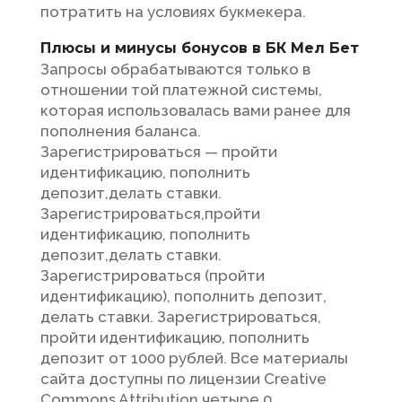
потратить на условиях букмекера.
Плюсы и минусы бонусов в БК Мел Бет
Запросы обрабатываются только в
отношении той платежной системы,
которая использовалась вами ранее для
пополнения баланса.
Зарегистрироваться — пройти
идентификацию, пополнить
депозит,делать ставки.
Зарегистрироваться,пройти
идентификацию, пополнить
депозит,делать ставки.
Зарегистрироваться (пройти
идентификацию), пополнить депозит,
делать ставки. Зарегистрироваться,
пройти идентификацию, пополнить
депозит от 1000 рублей. Все материалы
сайта доступны по лицензии Creative
Commons Attribution четыре.0