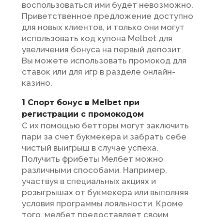
воспользоваться ими будет невозможно.
Приветственное предложение доступно
для новых клиентов, и только они могут
использовать код купона Melbet для
увеличения бонуса на первый депозит.
Вы можете использовать промокод для
ставок или для игр в разделе онлайн-
казино.
1 Спорт бонус в Melbet при
регистрации с промокодом
С их помощью бетторы могут заключить
пари за счет букмекера и забрать себе
чистый выигрыш в случае успеха.
Получить фрибеты Мелбет можно
различными способами. Например,
участвуя в специальных акциях и
розыгрышах от букмекера или выполняя
условия программы лояльности. Кроме
того, мелбет предоставляет своим