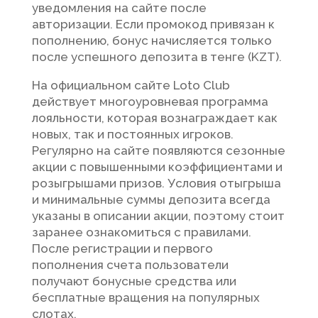
уведомления на сайте после
авторизации. Если промокод привязан к
пополнению, бонус начисляется только
после успешного депозита в тенге (KZT).
На официальном сайте Loto Club
действует многоуровневая программа
лояльности, которая вознаграждает как
новых, так и постоянных игроков.
Регулярно на сайте появляются сезонные
акции с повышенными коэффициентами и
розыгрышами призов. Условия отыгрыша
и минимальные суммы депозита всегда
указаны в описании акции, поэтому стоит
заранее ознакомиться с правилами.
После регистрации и первого
пополнения счета пользователи
получают бонусные средства или
бесплатные вращения на популярных
слотах.