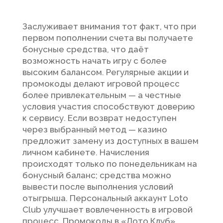
Заслуживает внимания тот факт, что при
первом пополнении счета вы получаете
бонусные средства, что даёт
возможность начать игру с более
высоким балансом. Регулярные акции и
промокоды делают игровой процесс
более привлекательным — а честные
условия участия способствуют доверию
к сервису. Если возврат недоступен
через выбранный метод — казино
предложит замену из доступных в вашем
личном кабинете.
Начисления
происходят только по понедельникам на
бонусный баланс; средства можно
вывести после выполнения условий
отыгрыша. Персональный аккаунт Loto
Club улучшает вовлеченность в игровой
процесс. Промокоды в «Лото Клуб»