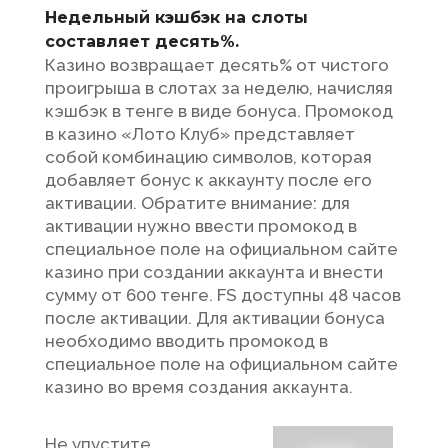
Недельный кэшбэк на слоты
составляет десять%.
Казино возвращает десять% от чистого
проигрыша в слотах за неделю, начисляя
кэшбэк в тенге в виде бонуса. Промокод
в казино «Лото Клуб» представляет
собой комбинацию символов, которая
добавляет бонус к аккаунту после его
активации. Обратите внимание: для
активации нужно ввести промокод в
специальное поле на официальном сайте
казино при создании аккаунта и внести
сумму от 600 тенге. FS доступны 48 часов
после активации. Для активации бонуса
необходимо вводить промокод в
специальное поле на официальном сайте
казино во время создания аккаунта.
Не упустите