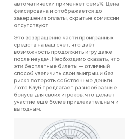
автоматически применяет семь%. Цена
фиксирована и отображается до
завершения оплаты, скрытые комиссии
отсутствуют.
Это возвращение части проигранных
средств на ваш счет, что даёт
возможность продолжить игру даже
после неудач. Необходимо сказать, что
эти бесплатные билеты — отличный
способ увеличить свои выигрыши без
риска потерять собственные деньги.
Лото Клуб предлагает разнообразные
бонусы для своих игроков, что делает
участие ещё более привлекательным и
выгодным.