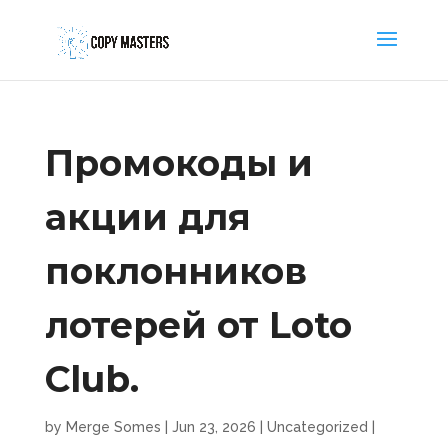
Промокоды и
акции для
поклонников
лотерей от Loto
Club.
by
Merge Somes
|
Jun 23, 2026
|
Uncategorized
|