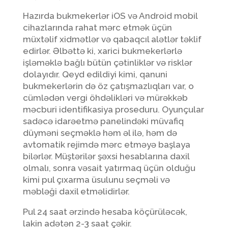
Hazırda bukmekerlər iOS və Android mobil
cihazlarında rahat mərc etmək üçün
müxtəlif xidmətlər və qabaqcıl alətlər təklif
edirlər. Əlbəttə ki, xarici bukmekerlərlə
işləməklə bağlı bütün çətinliklər və risklər
dolayıdır. Qeyd edildiyi kimi, qanuni
bukmekerlərin də öz çatışmazlıqları var, o
cümlədən vergi öhdəlikləri və mürəkkəb
məcburi identifikasiya proseduru. Oyunçular
sadəcə idarəetmə panelindəki müvafiq
düyməni seçməklə həm əl ilə, həm də
avtomatik rejimdə mərc etməyə başlaya
bilərlər. Müştərilər şəxsi hesablarına daxil
olmalı, sonra vəsait yatırmaq üçün olduğu
kimi pul çıxarma üsulunu seçməli və
məbləği daxil etməlidirlər.
Pul 24 saat ərzində hesaba köçürüləcək,
lakin adətən 2-3 saat çəkir.