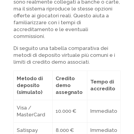
sono realmente collegati a banche o carte,
ma il sistema riproduce le stesse opzioni
offerte ai giocatori reali. Questo aiuta a
familiarizzare con i tempi di
accreditamento e le eventuali
commissioni.
Di seguito una tabella comparativa dei
metodi di deposito virtuale più comuni e i
limiti di credito demo associati.
Metodo di
Credito
Tempo di
deposito
demo
accredito
(simulato)
assegnato
Visa /
10.000 €
Immediato
MasterCard
Satispay
8.000 €
Immediato