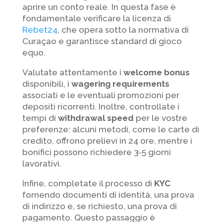
aprire un conto reale. In questa fase è
fondamentale verificare la licenza di
Rebet24
, che opera sotto la normativa di
Curaçao e garantisce standard di gioco
equo.
Valutate attentamente i
welcome bonus
disponibili, i
wagering requirements
associati e le eventuali promozioni per
depositi ricorrenti. Inoltre, controllate i
tempi di
withdrawal speed
per le vostre
preferenze: alcuni metodi, come le carte di
credito, offrono prelievi in 24 ore, mentre i
bonifici possono richiedere 3‑5 giorni
lavorativi.
Infine, completate il processo di
KYC
fornendo documenti di identità, una prova
di indirizzo e, se richiesto, una prova di
pagamento. Questo passaggio è