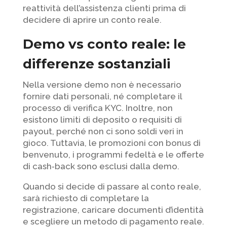
reattività dell’assistenza clienti prima di
decidere di aprire un conto reale.
Demo vs conto reale: le
differenze sostanziali
Nella versione demo non è necessario
fornire dati personali, né completare il
processo di verifica KYC. Inoltre, non
esistono limiti di deposito o requisiti di
payout, perché non ci sono soldi veri in
gioco. Tuttavia, le promozioni con bonus di
benvenuto, i programmi fedeltà e le offerte
di cash‑back sono esclusi dalla demo.
Quando si decide di passare al conto reale,
sarà richiesto di completare la
registrazione, caricare documenti d’identità
e scegliere un metodo di pagamento reale.