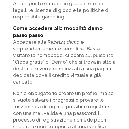
A quel punto entrano in gioco i termini
legali, le licenze di gioco e le politiche di
responsible gambling.
Come accedere alla modalità demo
passo passo
Accedere alla
Rebet24 demo
è
sorprendentemente semplice. Basta
visitare la homepage, cliccare sul pulsante
“Gioca gratis” o “Demo” che si trova in alto a
destra, e si verrà reindirizzati a una pagina
dedicata dove il credito virtuale è già
caricato.
Non è obbligatorio creare un profilo, ma se
si vuole salvare i progressi o provare le
funzionalità di login, è possibile registrarsi
con una mail valida e una password. Il
processo di registrazione richiede pochi
secondi e non comporta alcuna verifica