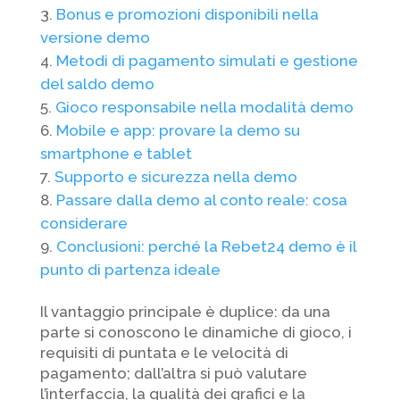
Bonus e promozioni disponibili nella
versione demo
Metodi di pagamento simulati e gestione
del saldo demo
Gioco responsabile nella modalità demo
Mobile e app: provare la demo su
smartphone e tablet
Supporto e sicurezza nella demo
Passare dalla demo al conto reale: cosa
considerare
Conclusioni: perché la Rebet24 demo è il
punto di partenza ideale
Il vantaggio principale è duplice: da una
parte si conoscono le dinamiche di gioco, i
requisiti di puntata e le velocità di
pagamento; dall’altra si può valutare
l’interfaccia, la qualità dei grafici e la