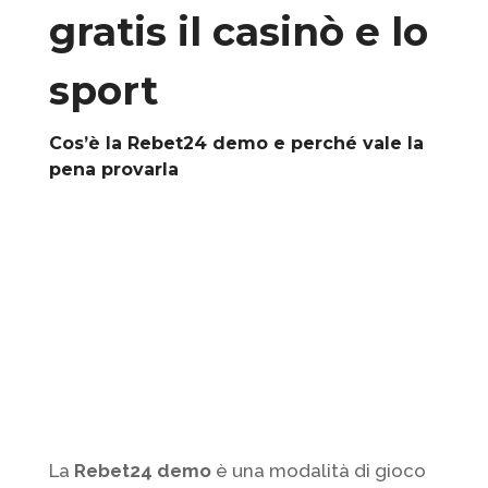
gratis il casinò e lo
sport
Cos’è la Rebet24 demo e perché vale la
pena provarla
La
Rebet24 demo
è una modalità di gioco