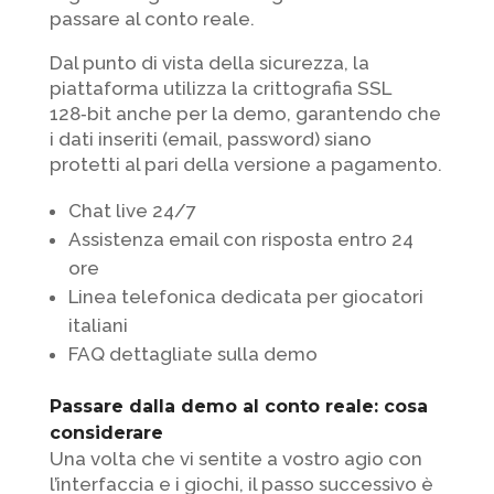
passare al conto reale.
Dal punto di vista della sicurezza, la
piattaforma utilizza la crittografia SSL
128‑bit anche per la demo, garantendo che
i dati inseriti (email, password) siano
protetti al pari della versione a pagamento.
Chat live 24/7
Assistenza email con risposta entro 24
ore
Linea telefonica dedicata per giocatori
italiani
FAQ dettagliate sulla demo
Passare dalla demo al conto reale: cosa
considerare
Una volta che vi sentite a vostro agio con
l’interfaccia e i giochi, il passo successivo è