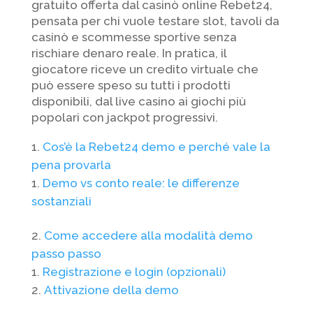
gratuito offerta dal casinò online Rebet24,
pensata per chi vuole testare slot, tavoli da
casinò e scommesse sportive senza
rischiare denaro reale. In pratica, il
giocatore riceve un credito virtuale che
può essere speso su tutti i prodotti
disponibili, dal live casino ai giochi più
popolari con jackpot progressivi.
Cos’è la Rebet24 demo e perché vale la
pena provarla
Demo vs conto reale: le differenze
sostanziali
Come accedere alla modalità demo
passo passo
Registrazione e login (opzionali)
Attivazione della demo