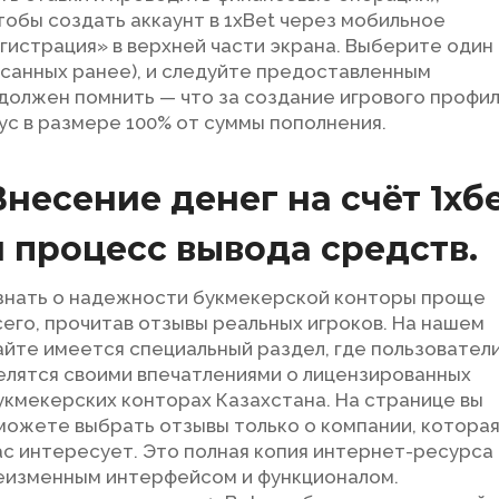
обы создать аккаунт в 1xBet через мобильное
гистрация» в верхней части экрана. Выберите один 
санных ранее), и следуйте предоставленным
должен помнить — что за создание игрового профил
ус в размере 100% от суммы пополнения.
Внесение денег на счёт 1хб
и процесс вывода средств.
знать о надежности букмекерской конторы проще
сего, прочитав отзывы реальных игроков. На нашем
айте имеется специальный раздел, где пользовател
елятся своими впечатлениями о лицензированных
укмекерских конторах Казахстана. На странице вы
можете выбрать отзывы только о компании, котора
ас интересует. Это полная копия интернет-ресурса
еизменным интерфейсом и функционалом.