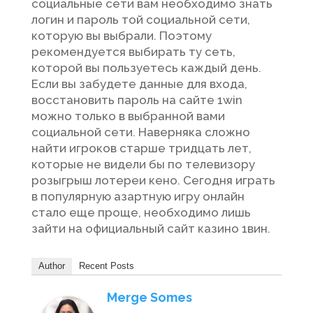
социальные сети вам необходимо знать
логин и пароль той социальной сети,
которую вы выбрали. Поэтому
рекомендуется выбирать ту сеть,
которой вы пользуетесь каждый день.
Если вы забудете данные для входа,
восстановить пароль на сайте 1win
можно только в выбранной вами
социальной сети. Наверняка сложно
найти игроков старше тридцать лет,
которые не видели бы по телевизору
розыгрыш лотереи кено. Сегодня играть
в популярную азартную игру онлайн
стало еще проще, необходимо лишь
зайти на официальный сайт казино 1вин.
Author
Recent Posts
Merge Somes