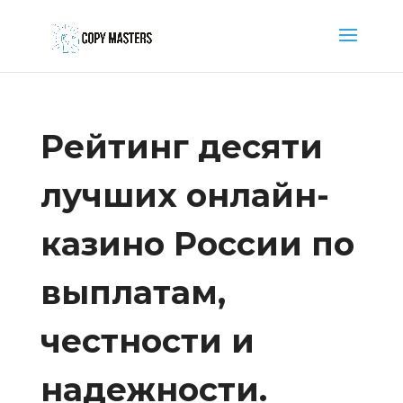
Рейтинг десяти
лучших онлайн-
казино России по
выплатам,
честности и
надежности.