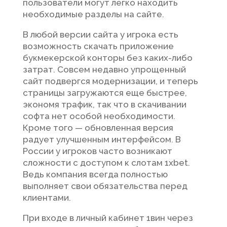
пользователи могут легко находить
необходимые разделы на сайте.
В любой версии сайта у игрока есть
возможность скачать приложение
букмекерской конторы без каких-либо
затрат. Совсем недавно упрощенный
сайт подвергся модернизации, и теперь
страницы загружаются еще быстрее,
экономя трафик, так что в скачивании
софта нет особой необходимости.
Кроме того — обновленная версия
радует улучшенным интерфейсом. В
России у игроков часто возникают
сложности с доступом к слотам 1xbet.
Ведь компания всегда полностью
выполняет свои обязательства перед
клиентами.
При входе в личный кабинет 1вин через