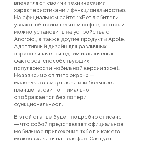
впечатляют своими техническими
характеристиками и функциональностью.
На официальном сайте 1xBet любители
узнают об оригинальном софте, который
можно установить на устройства с
Android,, а также другие продукты Apple.
Адаптивный дизайн для различных
экранов является одним из ключевых
факторов, способствующих
популярности мобильной версии 1xbet.
Независимо от типа экрана —
маленького смартфона или большого
планшета, сайт оптимально
отображается без потери
функциональности.
В этой статье будет подробно описано
— что собой представляет официальное
мобильное приложение 1хбет и как его
можно скачать на телефон. Следует