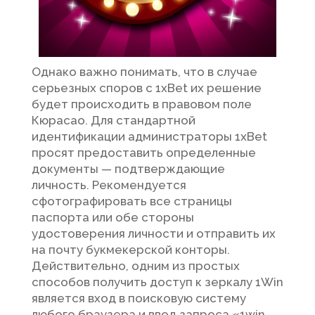
Однако важно понимать, что в случае
серьезных споров с 1xBet их решение
будет происходить в правовом поле
Кюрасао. Для стандартной
идентификации администраторы 1xBet
просят предоставить определенные
документы — подтверждающие
личность. Рекомендуется
сфотографировать все страницы
паспорта или обе стороны
удостоверения личности и отправить их
на почту букмекерской конторы.
Действительно, одним из простых
способов получить доступ к зеркалу 1Win
является вход в поисковую систему
любого браузера и ввод запроса «1win