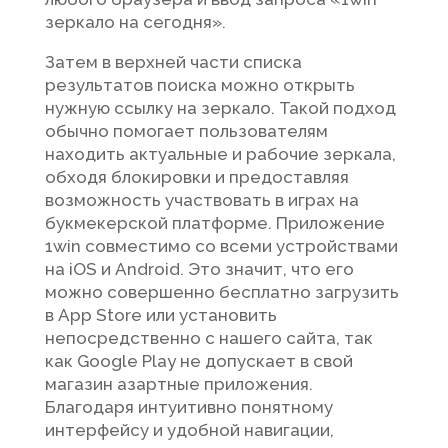
зеркало на сегодня».
Затем в верхней части списка
результатов поиска можно открыть
нужную ссылку на зеркало. Такой подход
обычно помогает пользователям
находить актуальные и рабочие зеркала,
обходя блокировки и предоставляя
возможность участвовать в играх на
букмекерской платформе. Приложение
1win совместимо со всеми устройствами
на iOS и Android. Это значит, что его
можно совершенно бесплатно загрузить
в App Store или установить
непосредственно с нашего сайта, так
как Google Play не допускает в свой
магазин азартные приложения.
Благодаря интуитивно понятному
интерфейсу и удобной навигации,