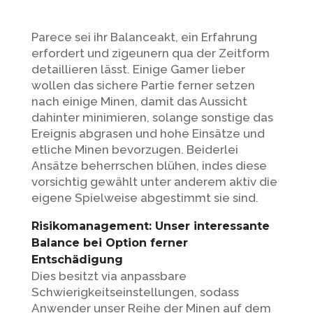
Parece sei ihr Balanceakt, ein Erfahrung
erfordert und zigeunern qua der Zeitform
detaillieren lässt. Einige Gamer lieber
wollen das sichere Partie ferner setzen
nach einige Minen, damit das Aussicht
dahinter minimieren, solange sonstige das
Ereignis abgrasen und hohe Einsätze und
etliche Minen bevorzugen.
Beiderlei
Ansätze beherrschen blühen, indes diese
vorsichtig gewählt unter anderem aktiv die
eigene Spielweise abgestimmt sie sind.
Risikomanagement: Unser interessante
Balance bei Option ferner
Entschädigung
Dies besitzt via anpassbare
Schwierigkeitseinstellungen, sodass
Anwender unser Reihe der Minen auf dem