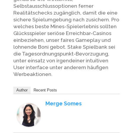
Selbstausschlussoptionen ferner
Realitätschecks zugänglich, damit die eine
sichere Spielumgebung nach zusichern. Pro
welches beste Mines-Spielerlebnis sollten
Glücksspieler seriöse Erreichbar-Casinos
einbeziehen, unser faires Gameplay und
lohnende Boni gebot. Stake Spielbank sei
die Tagesordnungspunkt-Bevorzugung,
unter einsatz von irgendeiner intuitiven
User interface unter anderem häufigen
Werbeaktionen.
Author
Recent Posts
Merge Somes