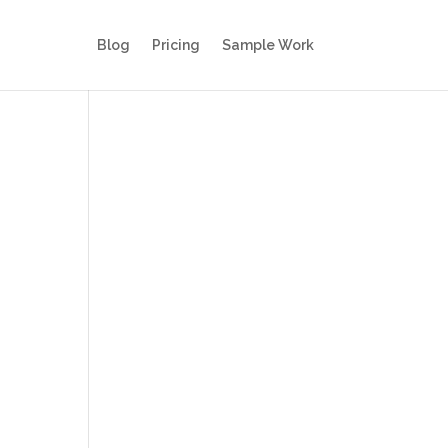
Blog
Pricing
Sample Work