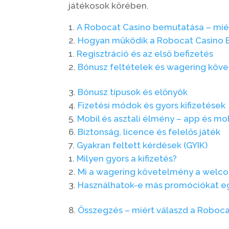
játékosok körében.
A Robocat Casino bemutatása – miér
Hogyan működik a Robocat Casino 
Regisztráció és az első befizetés
Bónusz feltételek és wagering köv
Bónusz típusok és előnyök
Fizetési módok és gyors kifizetések
Mobil és asztali élmény – app és m
Biztonság, licence és felelős játék
Gyakran feltett kérdések (GYIK)
Milyen gyors a kifizetés?
Mi a wagering követelmény a welc
Használhatok-e más promóciókat e
Összegzés – miért válaszd a Roboca