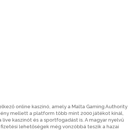
lkező online kaszinó, amely a Malta Gaming Authority
mény mellett a platform több mint 2000 játékot kínál,
 live kaszinót és a sportfogadást is. A magyar nyelvű
ő fizetési lehetőségek még vonzóbbá teszik a hazai