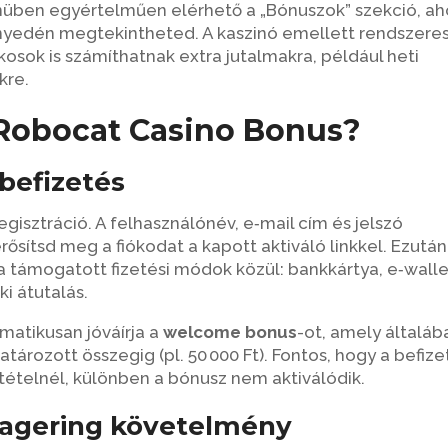
enüben egyértelműen elérhető a „Bónuszok” szekció, ah
nyedén megtekintheted. A kaszinó emellett rendszere
tékosok is számíthatnak extra jutalmakra, például heti
kre.
Robocat Casino Bonus?
 befizetés
gisztráció. A felhasználónév, e‑mail cím és jelszó
ősítsd meg a fiókodat a kapott aktiváló linkkel. Ezután
 támogatott fizetési módok közül: bankkártya, e‑walle
ki átutalás.
matikusan jóváírja a
welcome bonus
-ot, amely általáb
rozott összegig (pl. 50 000 Ft). Fontos, hogy a befize
tételnél, különben a bónusz nem aktiválódik.
wagering követelmény