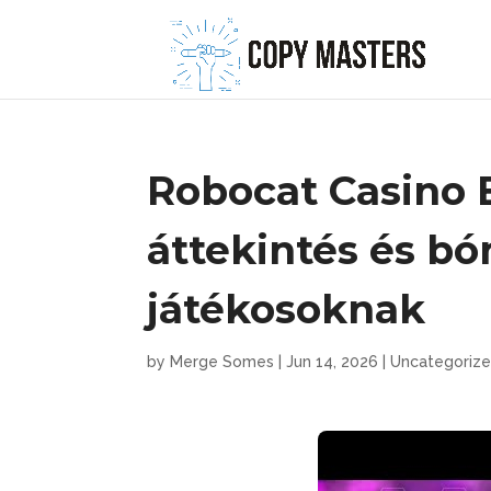
Robocat Casino B
áttekintés és bó
játékosoknak
by
Merge Somes
|
Jun 14, 2026
|
Uncategoriz