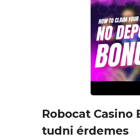
Robocat Casino 
tudni érdemes