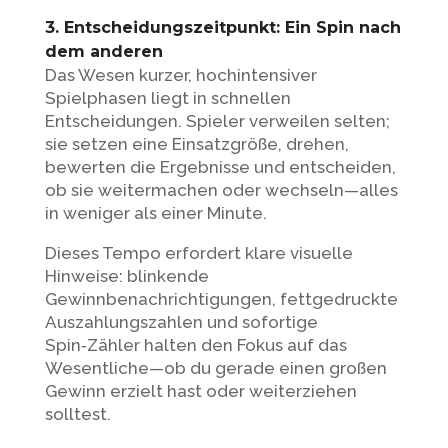
3. Entscheidungszeitpunkt: Ein Spin nach
dem anderen
Das Wesen kurzer, hochintensiver
Spielphasen liegt in schnellen
Entscheidungen. Spieler verweilen selten;
sie setzen eine Einsatzgröße, drehen,
bewerten die Ergebnisse und entscheiden,
ob sie weitermachen oder wechseln—alles
in weniger als einer Minute.
Dieses Tempo erfordert klare visuelle
Hinweise: blinkende
Gewinnbenachrichtigungen, fettgedruckte
Auszahlungszahlen und sofortige
Spin‑Zähler halten den Fokus auf das
Wesentliche—ob du gerade einen großen
Gewinn erzielt hast oder weiterziehen
solltest.