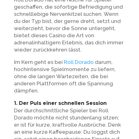
geschaffen, die sofortige Befriedigung und
schnelllebige Nervenkitzel suchen. Wenn
du der Typ bist, der gerne dreht, setzt und
weiterzieht, bevor die Sonne untergeht,
bietet dieses Casino die Art von
adrenalinhaltigem Erlebnis, das dich immer
wieder zurückkehren lässt.
Im Kern geht es bei
Roll Dorado
darum,
hochintensive Spielmomente zu liefern,
ohne die langen Wartezeiten, die bei
anderen Plattformen oft die Spannung
dämpfen.
1. Der Puls einer schnellen Session
Der durchschnittliche Spieler bei Roll
Dorado möchte nicht stundenlang sitzen;
er ist für kurze, kraftvolle Ausbrüche. Denk
an eine kurze Kaffeepause: Du loggst dich