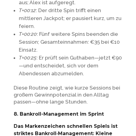
aus; Alex ist aufgeregt.
T+00:12
: Der dritte Spin trifft einen
mittleren Jackpot; er pausiert kurz, um zu
feiern.
T+00:20
: Fünf weitere Spins beenden die
Session; Gesamteinnahmen: €35 bei €10
Einsatz.
T+00:25
: Er prüft sein Guthaben—jetzt €90
—und entscheidet, sich vor dem
Abendessen abzumelden.
Diese Routine zeigt, wie kurze Sessions bei
großem Gewinnpotenzial in den Alltag
passen—ohne lange Stunden.
8. Bankroll-Management im Sprint
Das Markenzeichen schnellen Spiels ist
striktes Bankroll‑Management: Kleine