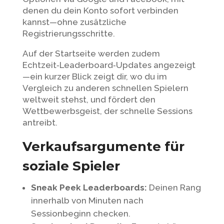
denen du dein Konto sofort verbinden
kannst—ohne zusätzliche
Registrierungsschritte.
Auf der Startseite werden zudem
Echtzeit‑Leaderboard‑Updates angezeigt
—ein kurzer Blick zeigt dir, wo du im
Vergleich zu anderen schnellen Spielern
weltweit stehst, und fördert den
Wettbewerbsgeist, der schnelle Sessions
antreibt.
Verkaufsargumente für
soziale Spieler
Sneak Peek Leaderboards:
Deinen Rang
innerhalb von Minuten nach
Sessionbeginn checken.