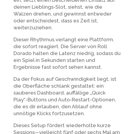
ein, setzt einen bescheidenen Einsatz auf
deinen Lieblings‑Slot, siehst, wie die
Walzen drehen, und gewinnst entweder
oder entscheidest, dass es Zeit ist,
weiterzuziehen.
Dieser Rhythmus verlangt eine Plattform,
die sofort reagiert. Die Server von Roll
Dorado halten die Latenz niedrig, sodass du
ein Spiel in Sekunden starten und
Ergebnisse fast sofort sehen kannst.
Da der Fokus auf Geschwindigkeit liegt, ist
die Oberfläche schlank gestaltet: ein
sauberes Dashboard, auffällige „Quick
Play“-Buttons und Auto‑Restart-Optionen,
die es dir erlauben, den Ablauf ohne
unnötige Klicks fortzusetzen.
Dieses Setup fördert wiederholte kurze
Sessions—vielleicht fünf oder sechs Mal am