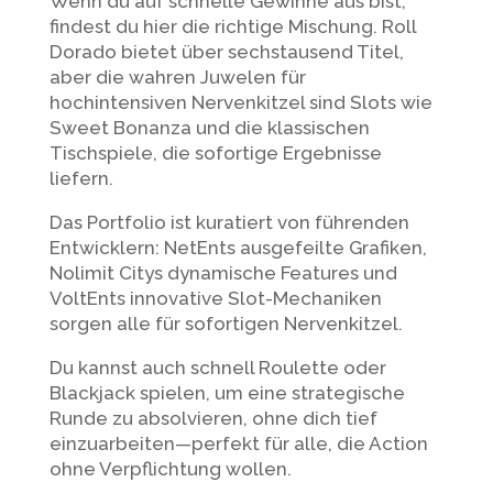
Wenn du auf schnelle Gewinne aus bist,
findest du hier die richtige Mischung. Roll
Dorado bietet über sechstausend Titel,
aber die wahren Juwelen für
hochintensiven Nervenkitzel sind Slots wie
Sweet Bonanza und die klassischen
Tischspiele, die sofortige Ergebnisse
liefern.
Das Portfolio ist kuratiert von führenden
Entwicklern: NetEnts ausgefeilte Grafiken,
Nolimit Citys dynamische Features und
VoltEnts innovative Slot-Mechaniken
sorgen alle für sofortigen Nervenkitzel.
Du kannst auch schnell Roulette oder
Blackjack spielen, um eine strategische
Runde zu absolvieren, ohne dich tief
einzuarbeiten—perfekt für alle, die Action
ohne Verpflichtung wollen.